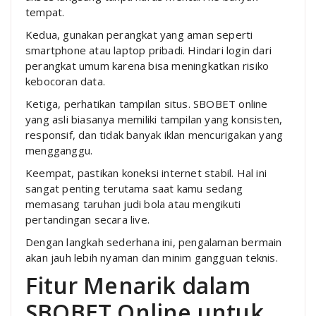
tempat.
Kedua, gunakan perangkat yang aman seperti
smartphone atau laptop pribadi. Hindari login dari
perangkat umum karena bisa meningkatkan risiko
kebocoran data.
Ketiga, perhatikan tampilan situs. SBOBET online
yang asli biasanya memiliki tampilan yang konsisten,
responsif, dan tidak banyak iklan mencurigakan yang
mengganggu.
Keempat, pastikan koneksi internet stabil. Hal ini
sangat penting terutama saat kamu sedang
memasang taruhan judi bola atau mengikuti
pertandingan secara live.
Dengan langkah sederhana ini, pengalaman bermain
akan jauh lebih nyaman dan minim gangguan teknis.
Fitur Menarik dalam
SBOBET Online untuk