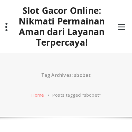
Skip
Slot Gacor Online:
to
content
Nikmati Permainan
Aman dari Layanan
Terpercaya!
Tag Archives: sbobet
Home
/
Posts tagged "sbobet"