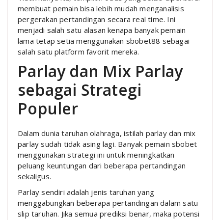
membuat pemain bisa lebih mudah menganalisis
pergerakan pertandingan secara real time. Ini
menjadi salah satu alasan kenapa banyak pemain
lama tetap setia menggunakan sbobet88 sebagai
salah satu platform favorit mereka.
Parlay dan Mix Parlay
sebagai Strategi
Populer
Dalam dunia taruhan olahraga, istilah parlay dan mix
parlay sudah tidak asing lagi. Banyak pemain sbobet
menggunakan strategi ini untuk meningkatkan
peluang keuntungan dari beberapa pertandingan
sekaligus.
Parlay sendiri adalah jenis taruhan yang
menggabungkan beberapa pertandingan dalam satu
slip taruhan. Jika semua prediksi benar, maka potensi