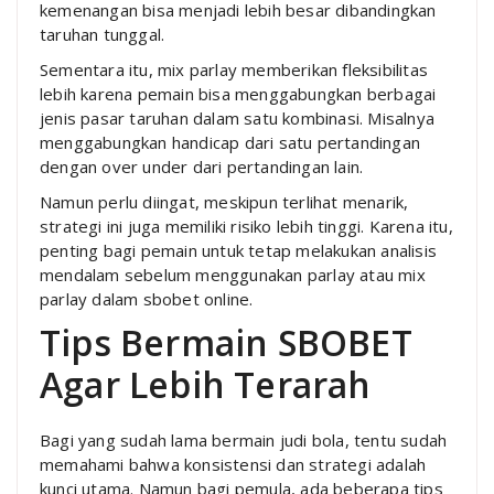
kemenangan bisa menjadi lebih besar dibandingkan
taruhan tunggal.
Sementara itu, mix parlay memberikan fleksibilitas
lebih karena pemain bisa menggabungkan berbagai
jenis pasar taruhan dalam satu kombinasi. Misalnya
menggabungkan handicap dari satu pertandingan
dengan over under dari pertandingan lain.
Namun perlu diingat, meskipun terlihat menarik,
strategi ini juga memiliki risiko lebih tinggi. Karena itu,
penting bagi pemain untuk tetap melakukan analisis
mendalam sebelum menggunakan parlay atau mix
parlay dalam sbobet online.
Tips Bermain SBOBET
Agar Lebih Terarah
Bagi yang sudah lama bermain judi bola, tentu sudah
memahami bahwa konsistensi dan strategi adalah
kunci utama. Namun bagi pemula, ada beberapa tips