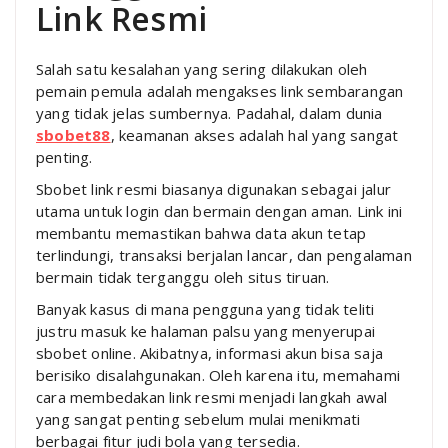
Link Resmi
Salah satu kesalahan yang sering dilakukan oleh
pemain pemula adalah mengakses link sembarangan
yang tidak jelas sumbernya. Padahal, dalam dunia
sbobet88
, keamanan akses adalah hal yang sangat
penting.
Sbobet link resmi biasanya digunakan sebagai jalur
utama untuk login dan bermain dengan aman. Link ini
membantu memastikan bahwa data akun tetap
terlindungi, transaksi berjalan lancar, dan pengalaman
bermain tidak terganggu oleh situs tiruan.
Banyak kasus di mana pengguna yang tidak teliti
justru masuk ke halaman palsu yang menyerupai
sbobet online. Akibatnya, informasi akun bisa saja
berisiko disalahgunakan. Oleh karena itu, memahami
cara membedakan link resmi menjadi langkah awal
yang sangat penting sebelum mulai menikmati
berbagai fitur judi bola yang tersedia.