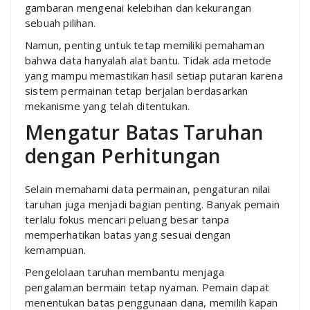
gambaran mengenai kelebihan dan kekurangan
sebuah pilihan.
Namun, penting untuk tetap memiliki pemahaman
bahwa data hanyalah alat bantu. Tidak ada metode
yang mampu memastikan hasil setiap putaran karena
sistem permainan tetap berjalan berdasarkan
mekanisme yang telah ditentukan.
Mengatur Batas Taruhan
dengan Perhitungan
Selain memahami data permainan, pengaturan nilai
taruhan juga menjadi bagian penting. Banyak pemain
terlalu fokus mencari peluang besar tanpa
memperhatikan batas yang sesuai dengan
kemampuan.
Pengelolaan taruhan membantu menjaga
pengalaman bermain tetap nyaman. Pemain dapat
menentukan batas penggunaan dana, memilih kapan