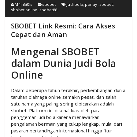
M4inG0ls
sbobet
judi bola
,
parlay
,
sbobet
,
sbobet online
,
sbobet88
SBOBET Link Resmi: Cara Akses
Cepat dan Aman
Mengenal SBOBET
dalam Dunia Judi Bola
Online
Dalam beberapa tahun terakhir, perkembangan dunia
taruhan olahraga online semakin pesat, dan salah
satu nama yang paling sering dibicarakan adalah
sbobet. Platform ini dikenal luas oleh para
penggemar judi bola karena menawarkan
pengalaman bermain yang cukup lengkap, mulai dari
pasaran pertandingan internasional hingga fitur