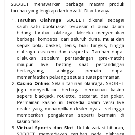
SBOBET menawarkan berbagai macam produk
taruhan yang lengkap dan inovatif. Di antaranya:
Taruhan Olahraga
: SBOBET dikenal sebagai
salah satu bookmaker terbesar di dunia dalam
bidang taruhan olahraga. Mereka menyediakan
berbagai kompetisi dari seluruh dunia, mulai dari
sepak bola, basket, tenis, bulu tangkis, hingga
olahraga ekstrem dan e-sports. Taruhan dapat
dilakukan sebelum pertandingan (pre-match)
maupun live betting saat pertandingan
berlangsung, sehingga pemain dapat
memanfaatkan peluang sesuai situasi permainan.
Casino Online
: Selain taruhan olahraga, SBOBET
juga menyediakan berbagai permainan kasino
seperti blackjack, roulette, baccarat, dan poker.
Permainan kasino ini tersedia dalam versi live
dealer yang menampilkan dealer nyata, sehingga
memberikan pengalaman seperti bermain di
kasino fisik.
Virtual Sports dan Slot
: Untuk variasi hiburan,
SBOBET menyediakan taruhan pada olahraga