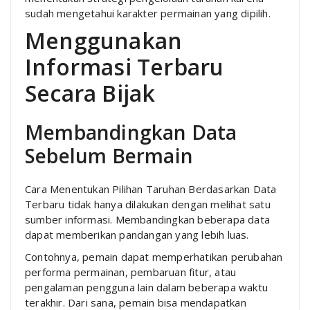
sudah mengetahui karakter permainan yang dipilih.
Menggunakan
Informasi Terbaru
Secara Bijak
Membandingkan Data
Sebelum Bermain
Cara Menentukan Pilihan Taruhan Berdasarkan Data
Terbaru tidak hanya dilakukan dengan melihat satu
sumber informasi. Membandingkan beberapa data
dapat memberikan pandangan yang lebih luas.
Contohnya, pemain dapat memperhatikan perubahan
performa permainan, pembaruan fitur, atau
pengalaman pengguna lain dalam beberapa waktu
terakhir. Dari sana, pemain bisa mendapatkan