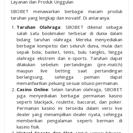
Layanan dan Produk Unggulan
SBOBET menawarkan berbagai macam produk
taruhan yang lengkap dan inovatif. Di antaranya:
Taruhan Olahraga
: SBOBET dikenal sebagai
salah satu bookmaker terbesar di dunia dalam
bidang taruhan olahraga. Mereka menyediakan
berbagai kompetisi dari seluruh dunia, mulai dari
sepak bola, basket, tenis, bulu tangkis, hingga
olahraga ekstrem dan e-sports. Taruhan dapat
dilakukan sebelum pertandingan (pre-match)
maupun live betting saat pertandingan
berlangsung, sehingga pemain dapat
memanfaatkan peluang sesuai situasi permainan.
Casino Online
: Selain taruhan olahraga, SBOBET
juga menyediakan berbagai permainan kasino
seperti blackjack, roulette, baccarat, dan poker.
Permainan kasino ini tersedia dalam versi live
dealer yang menampilkan dealer nyata, sehingga
memberikan pengalaman seperti bermain di
kasino fisik.
Virtual Sports dan Slot
: Untuk variasi hiburan,