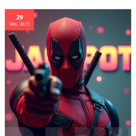
29
Mei, 2025