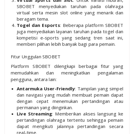
SBOBET menyediakan taruhan pada olahraga
virtual serta mesin slot online yang menarik dan
beragam tema.
Togel dan Esports
: Beberapa platform SBOBET
juga menyediakan layanan taruhan pada togel dan
kompetisi e-sports yang sedang tren saat ini,
memberi pilihan lebih banyak bagi para pemain.
Fitur Unggulan SBOBET
Platform SBOBET dilengkapi berbagai fitur yang
memudahkan dan meningkatkan pengalaman
pengguna, antara lain:
Antarmuka User-Friendly
: Tampilan yang simpel
dan navigasi yang mudah membuat pemain dapat
dengan cepat menemukan pertandingan atau
permainan yang diinginkan.
Live Streaming
: Memberikan akses langsung ke
pertandingan olahraga tertentu sehingga pemain
dapat mengikuti jalannya pertandingan secara
real-time.