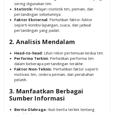
sering digunakan tim.
Statistik:
Pelajari statistik tim, pemain, dan
pertandingan sebelumnya.
Faktor Eksternal:
Perhatikan faktor-faktor
seperti kondisi lapangan, cuaca, dan jadwal
pertandingan yang padat.
2. Analisis Mendalam
Head-to-head:
Lihat rekor pertemuan kedua tim.
Performa Terkini:
Perhatikan performa tim
dalam beberapa pertandingan terakhir.
Faktor Non-Teknis:
Perhatikan faktor seperti
motivasi tim, cedera pemain, dan perubahan
pelatih.
3. Manfaatkan Berbagai
Sumber Informasi
Berita Olahraga:
Ikuti berita terkini tentang