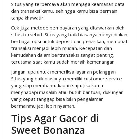
Situs yang terpercaya akan menjaga keamanan data
dan transaksi kamu, sehingga kamu bisa bermain
tanpa khawatir.
Cek juga metode pembayaran yang ditawarkan oleh
situs tersebut. Situs yang baik biasanya menyediakan
berbagai opsi untuk deposit dan penarikan, membuat
transaksi menjadi lebih mudah. Kecepatan dan
kemudahan dalam bertransaksi sangat penting,
terutama saat kamu sudah meraih kemenangan.
Jangan lupa untuk memeriksa layanan pelanggan.
Situs yang baik biasanya memiliki customer service
yang siap membantu kapan saja. Jika kamu
menghadapi masalah atau butuh bantuan, dukungan
yang cepat tanggap bisa bikin pengalaman
bermainmu jadi lebih nyaman.
Tips Agar Gacor di
Sweet Bonanza