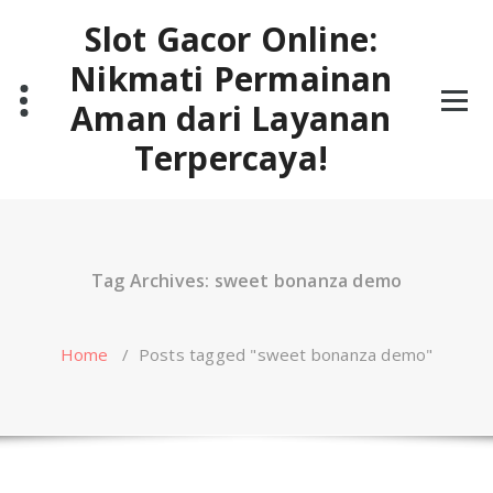
Skip
Slot Gacor Online:
to
content
Nikmati Permainan
Aman dari Layanan
Terpercaya!
Tag Archives: sweet bonanza demo
Home
/
Posts tagged "sweet bonanza demo"