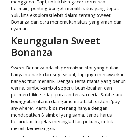
menggoda. Tapi, untuk bisa gacor terus saat
bermain, penting banget memilih situs yang tepat.
Yuk, kita eksplorasi lebih dalam tentang Sweet
Bonanza dan cara menemukan situs yang aman dan
nyaman!
Keunggulan Sweet
Bonanza
Sweet Bonanza adalah permainan slot yang bukan
hanya menarik dari segi visual, tapi juga menawarkan
banyak fitur menarik. Dengan tema manis yang penuh
warna, simbol-simbol seperti buah-buahan dan
permen bikin setiap putaran terasa ceria. Salah satu
keunggulan utama dari game ini adalah sistem ‘pay
anywhere’. Kamu bisa menang hanya dengan
mendapatkan 8 simbol yang sama, tanpa harus
berurutan. Ini jelas meningkatkan peluang untuk
meraih kemenangan.