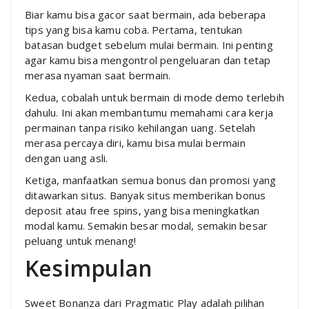
Biar kamu bisa gacor saat bermain, ada beberapa
tips yang bisa kamu coba. Pertama, tentukan
batasan budget sebelum mulai bermain. Ini penting
agar kamu bisa mengontrol pengeluaran dan tetap
merasa nyaman saat bermain.
Kedua, cobalah untuk bermain di mode demo terlebih
dahulu. Ini akan membantumu memahami cara kerja
permainan tanpa risiko kehilangan uang. Setelah
merasa percaya diri, kamu bisa mulai bermain
dengan uang asli.
Ketiga, manfaatkan semua bonus dan promosi yang
ditawarkan situs. Banyak situs memberikan bonus
deposit atau free spins, yang bisa meningkatkan
modal kamu. Semakin besar modal, semakin besar
peluang untuk menang!
Kesimpulan
Sweet Bonanza dari Pragmatic Play adalah pilihan