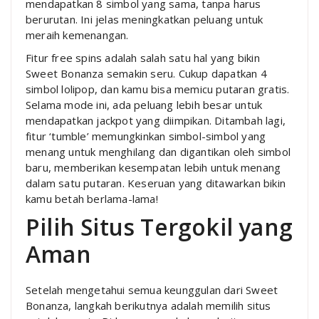
mendapatkan 8 simbol yang sama, tanpa harus
berurutan. Ini jelas meningkatkan peluang untuk
meraih kemenangan.
Fitur free spins adalah salah satu hal yang bikin
Sweet Bonanza semakin seru. Cukup dapatkan 4
simbol lolipop, dan kamu bisa memicu putaran gratis.
Selama mode ini, ada peluang lebih besar untuk
mendapatkan jackpot yang diimpikan. Ditambah lagi,
fitur ‘tumble’ memungkinkan simbol-simbol yang
menang untuk menghilang dan digantikan oleh simbol
baru, memberikan kesempatan lebih untuk menang
dalam satu putaran. Keseruan yang ditawarkan bikin
kamu betah berlama-lama!
Pilih Situs Tergokil yang
Aman
Setelah mengetahui semua keunggulan dari Sweet
Bonanza, langkah berikutnya adalah memilih situs