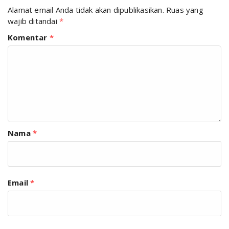
Alamat email Anda tidak akan dipublikasikan.
Ruas yang
wajib ditandai
*
Komentar
*
Nama
*
Email
*