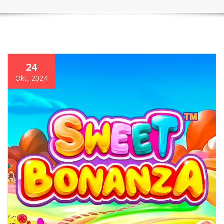
24
Okt, 2024