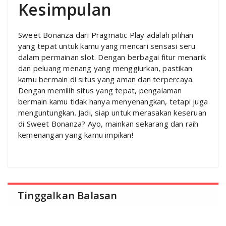
Kesimpulan
Sweet Bonanza dari Pragmatic Play adalah pilihan
yang tepat untuk kamu yang mencari sensasi seru
dalam permainan slot. Dengan berbagai fitur menarik
dan peluang menang yang menggiurkan, pastikan
kamu bermain di situs yang aman dan terpercaya.
Dengan memilih situs yang tepat, pengalaman
bermain kamu tidak hanya menyenangkan, tetapi juga
menguntungkan. Jadi, siap untuk merasakan keseruan
di Sweet Bonanza? Ayo, mainkan sekarang dan raih
kemenangan yang kamu impikan!
Tinggalkan Balasan