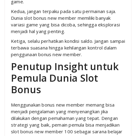
game.
Kedua, jangan terpaku pada satu permainan saja.
Dunia slot bonus new member memiliki banyak
variasi game yang bisa dicoba, sehingga eksplorasi
menjadi hal yang penting.
Ketiga, selalu perhatikan kondisi saldo. Jangan sampai
terbawa suasana hingga kehilangan kontrol dalam
penggunaan bonus new member.
Penutup Insight untuk
Pemula Dunia Slot
Bonus
Menggunakan bonus new member memang bisa
menjadi pengalaman yang menyenangkan jika
dilakukan dengan pemahaman yang tepat. Dengan
strategi yang baik, pemain pemula bisa menjadikan
slot bonus new member 100 sebagai sarana belajar