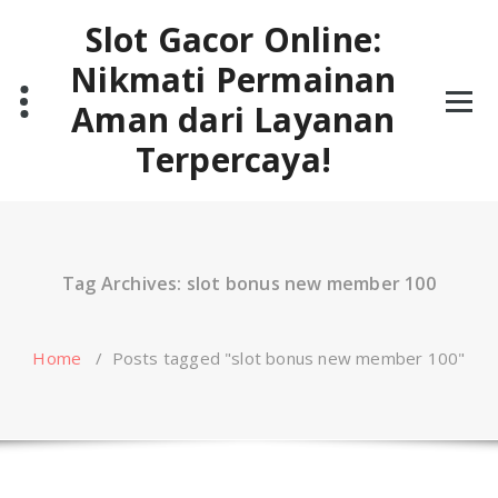
Skip
Slot Gacor Online:
to
content
Nikmati Permainan
Aman dari Layanan
Terpercaya!
Tag Archives: slot bonus new member 100
Home
/
Posts tagged "slot bonus new member 100"