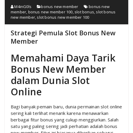
M4inG0ls
bonus new member
bonus new
member
,
bonus new member 100
,
slot bonus
,
slot bonus
new member
,
slot bonus new member 100
Strategi Pemula Slot Bonus New
Member
Memahami Daya Tarik
Bonus New Member
dalam Dunia Slot
Online
Bagi banyak pemain baru, dunia permainan slot online
sering kali terlihat menarik karena menawarkan
berbagai fitur bonus yang cukup menggiurkan. Salah
satu yang paling sering jadi perhatian adalah bonus
new member. Fitur ini biasanya diberikan sebagai