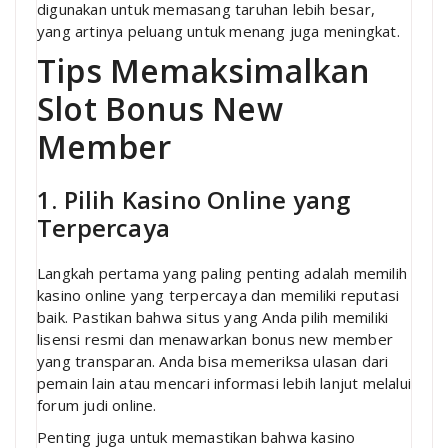
digunakan untuk memasang taruhan lebih besar,
yang artinya peluang untuk menang juga meningkat.
Tips Memaksimalkan
Slot Bonus New
Member
1. Pilih Kasino Online yang
Terpercaya
Langkah pertama yang paling penting adalah memilih
kasino online yang terpercaya dan memiliki reputasi
baik. Pastikan bahwa situs yang Anda pilih memiliki
lisensi resmi dan menawarkan bonus new member
yang transparan. Anda bisa memeriksa ulasan dari
pemain lain atau mencari informasi lebih lanjut melalui
forum judi online.
Penting juga untuk memastikan bahwa kasino