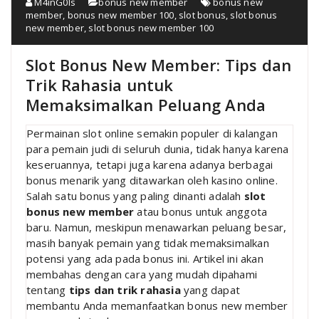
M4inG0ls
bonus new member
bonus new
member
,
bonus new member 100
,
slot bonus
,
slot bonus
new member
,
slot bonus new member 100
Slot Bonus New Member: Tips dan
Trik Rahasia untuk
Memaksimalkan Peluang Anda
Permainan slot online semakin populer di kalangan
para pemain judi di seluruh dunia, tidak hanya karena
keseruannya, tetapi juga karena adanya berbagai
bonus menarik yang ditawarkan oleh kasino online.
Salah satu bonus yang paling dinanti adalah
slot
bonus new member
atau bonus untuk anggota
baru. Namun, meskipun menawarkan peluang besar,
masih banyak pemain yang tidak memaksimalkan
potensi yang ada pada bonus ini. Artikel ini akan
membahas dengan cara yang mudah dipahami
tentang
tips dan trik rahasia
yang dapat
membantu Anda memanfaatkan bonus new member