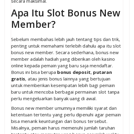
secara maksimal.
Apa Itu Slot Bonus New
Member?
Sebelum membahas lebih jauh tentang tips dan trik,
penting untuk memahami terlebih dahulu apa itu slot
bonus new member. Secara sederhana, bonus new
member adalah hadiah yang diberikan oleh kasino
online kepada pemain yang baru saja mendaftar.
Bonus ini bisa berupa
bonus deposit
,
putaran
gratis
, atau jenis bonus lainnya yang bertujuan
untuk memberikan kesempatan lebih bagi pemain
baru untuk mencoba berbagai permainan slot tanpa
perlu mengeluarkan banyak uang di awal.
Bonus new member umumnya memiliki syarat dan
ketentuan tertentu yang perlu dipenuhi agar pemain
bisa menarik keuntungan dari bonus tersebut.
Misalnya, pemain harus memenuhi jumlah taruhan