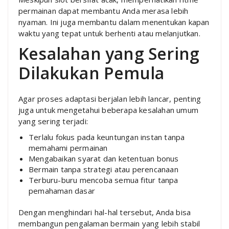
permainan dapat membantu Anda merasa lebih
nyaman. Ini juga membantu dalam menentukan kapan
waktu yang tepat untuk berhenti atau melanjutkan.
Kesalahan yang Sering
Dilakukan Pemula
Agar proses adaptasi berjalan lebih lancar, penting
juga untuk mengetahui beberapa kesalahan umum
yang sering terjadi:
Terlalu fokus pada keuntungan instan tanpa
memahami permainan
Mengabaikan syarat dan ketentuan bonus
Bermain tanpa strategi atau perencanaan
Terburu-buru mencoba semua fitur tanpa
pemahaman dasar
Dengan menghindari hal-hal tersebut, Anda bisa
membangun pengalaman bermain yang lebih stabil