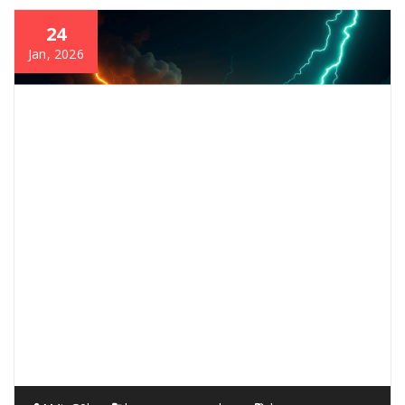
24
Jan, 2026