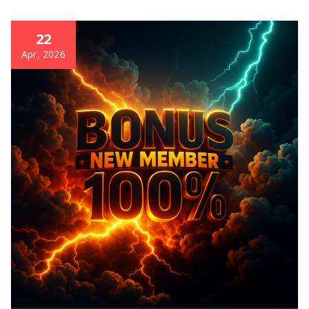
22
Apr, 2026