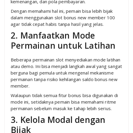
kemenangan, dan pola pembayaran.
Dengan memahami hal ini, pemain bisa lebih bijak
dalam menggunakan slot bonus new member 100
agar tidak cepat habis tanpa hasil yang jelas.
2. Manfaatkan Mode
Permainan untuk Latihan
Beberapa permainan slot menyediakan mode latihan
atau demo. Ini bisa menjadi langkah awal yang sangat
berguna bagi pemula untuk mengenal mekanisme
permainan tanpa risiko kehilangan saldo bonus new
member.
Walaupun tidak semua fitur bonus bisa digunakan di
mode ini, setidaknya pemain bisa memahami ritme
permainan sebelum masuk ke tahap lebih serius.
3. Kelola Modal dengan
Bijak