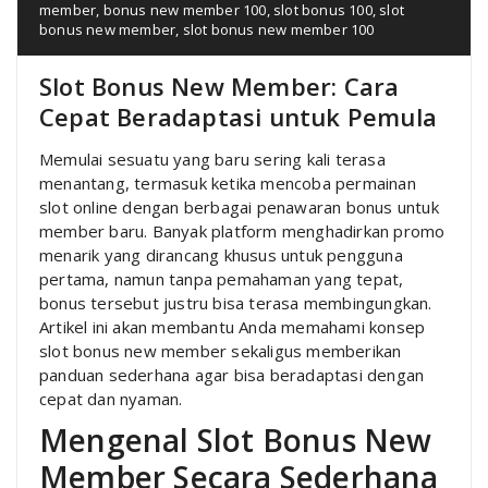
member
,
bonus new member 100
,
slot bonus 100
,
slot
bonus new member
,
slot bonus new member 100
Slot Bonus New Member: Cara
Cepat Beradaptasi untuk Pemula
Memulai sesuatu yang baru sering kali terasa
menantang, termasuk ketika mencoba permainan
slot online dengan berbagai penawaran bonus untuk
member baru. Banyak platform menghadirkan promo
menarik yang dirancang khusus untuk pengguna
pertama, namun tanpa pemahaman yang tepat,
bonus tersebut justru bisa terasa membingungkan.
Artikel ini akan membantu Anda memahami konsep
slot bonus new member sekaligus memberikan
panduan sederhana agar bisa beradaptasi dengan
cepat dan nyaman.
Mengenal Slot Bonus New
Member Secara Sederhana