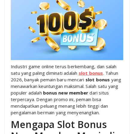
Industri game online terus berkembang, dan salah
satu yang paling diminati adalah
slot bonus
. Tahun
2026, banyak pemain baru mencari
slot bonus
yang
menawarkan keuntungan maksimal. Salah satu yang
populer adalah
bonus new member
dari situs
terpercaya. Dengan promo ini, pemain bisa
mendapatkan peluang menang lebih tinggi dan
pengalaman bermain yang menyenangkan.
Mengapa Slot Bonus