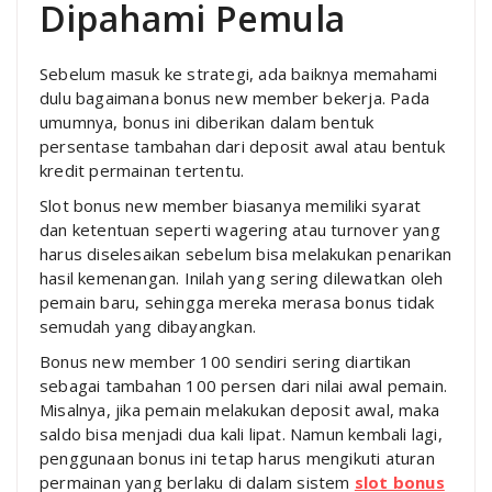
Dipahami Pemula
Sebelum masuk ke strategi, ada baiknya memahami
dulu bagaimana bonus new member bekerja. Pada
umumnya, bonus ini diberikan dalam bentuk
persentase tambahan dari deposit awal atau bentuk
kredit permainan tertentu.
Slot bonus new member biasanya memiliki syarat
dan ketentuan seperti wagering atau turnover yang
harus diselesaikan sebelum bisa melakukan penarikan
hasil kemenangan. Inilah yang sering dilewatkan oleh
pemain baru, sehingga mereka merasa bonus tidak
semudah yang dibayangkan.
Bonus new member 100 sendiri sering diartikan
sebagai tambahan 100 persen dari nilai awal pemain.
Misalnya, jika pemain melakukan deposit awal, maka
saldo bisa menjadi dua kali lipat. Namun kembali lagi,
penggunaan bonus ini tetap harus mengikuti aturan
permainan yang berlaku di dalam sistem
slot bonus