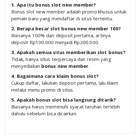
1. Apa itu bonus slot new member?
Bonus slot new member adalah promo khusus untuk
pemain baru yang mendaftar di situs tertentu.
2. Berapa besar slot bonus new member 100?
Biasanya 100% dari deposit pertama, artinya
deposit Rp100.000 menjadi Rp200.000.
3. Apakah semua situs memberikan slot bonus?
Tidak, hanya situs terpercaya dan resmi yang
menyediakan
bonus new member
.
4. Bagaimana cara klaim bonus slot?
Cukup daftar, lakukan deposit pertama, lalu klaim
melalui menu promo di situs.
5. Apakah bonus slot bisa langsung ditarik?
Biasanya harus memenuhi syarat taruhan terlebih
dahulu sebelum bisa dicairkan.