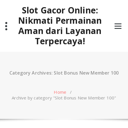
Skip
Slot Gacor Online:
to
content
Nikmati Permainan
Aman dari Layanan
Terpercaya!
Category Archives: Slot Bonus New Member 100
Home
/
Archive by category "Slot Bonus New Member 100"