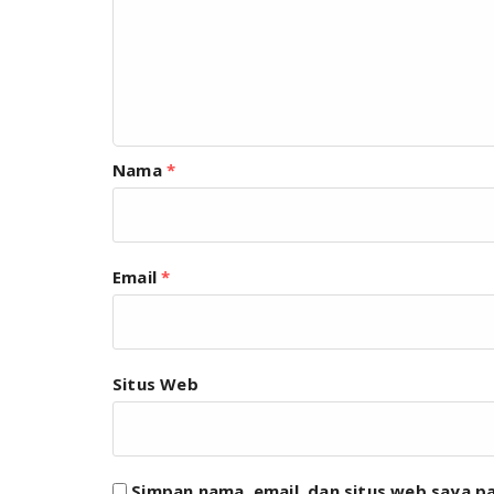
Nama
*
Email
*
Situs Web
Simpan nama, email, dan situs web saya p