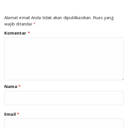
Alamat email Anda tidak akan dipublikasikan.
Ruas yang
wajib ditandai
*
Komentar
*
Nama
*
Email
*