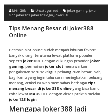
M4inG0ls
Uncategorized
joker gaming
,
joker
slot
,
joker123
,
joker123 login
,
joker388
Tips Menang Besar di Joker388
Online
Bermain slot online sudah menjadi hiburan favorit
banyak orang, terutama lewat platform populer
seperti
joker388
. Dengan dukungan provider
joker
gaming
, permainan
joker slot
menawarkan
pengalaman seru sekaligus peluang cuan besar. Nah,
bagi kamu yang ingin tahu cara meningkatkan peluang
menang, artikel ini akan membahas berbagai
tips
menang besar di joker388 online
yang bisa kamu
coba lewat
MAUSLOT
dengan akses praktis melalui
joker123 login
.
Mengapa Joker388 Jadi