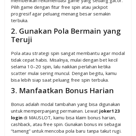
memberikan rekomendasi game yang sedang gacor.
Pilih game dengan fitur free spin atau jackpot
progresif agar peluang menang besar semakin
terbuka.
2. Gunakan Pola Bermain yang
Teruji
Pola atau strategi spin sangat membantu agar modal
tidak cepat habis. Misalnya, mulai dengan bet kecil
selama 10–20 spin, lalu naikkan perlahan ketika
scatter mulai sering muncul. Dengan begitu, kamu
bisa lebih siap saat peluang free spin terbuka.
3. Manfaatkan Bonus Harian
Bonus adalah modal tambahan yang bisa digunakan
untuk memperpanjang permainan. Lewat
joker123
login
di MAUSLOT, kamu bisa klaim bonus harian,
cashback, atau free spin. Gunakan bonus ini sebagai
“tameng” untuk mencoba pola baru tanpa takut rugi.