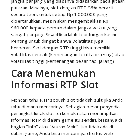
jangka panjang yang biasanya didasarkan pada jutaan
putaran. Misalnya, slot dengan RTP 96% berarti
secara teori, untuk setiap Rp 1.000.000 yang
dipertaruhkan, mesin akan mengembalikan Rp
960.000 kepada pemain dalam jangka waktu yang
sangat panjang. Sisa 4% adalah keuntungan kasino.
Penting untuk diingat bahwa volatilitas juga
berperan. Slot dengan RTP tinggi bisa memiliki
volatilitas rendah (kemenangan kecil tapi sering) atau
volatilitas tinggi (kemenangan besar tapi jarang).
Cara Menemukan
Informasi RTP Slot
Mencari tahu RTP sebuah slot tidaklah sulit jika Anda
tahu di mana mencarinya. Sebagian besar penyedia
perangkat lunak slot terkemuka akan menampilkan
informasi RTP di dalam game itu sendiri, biasanya di
bagian “Info” atau “Aturan Main”. Jika tidak ada di
dalam game, Anda bisa mencarinya di situs web