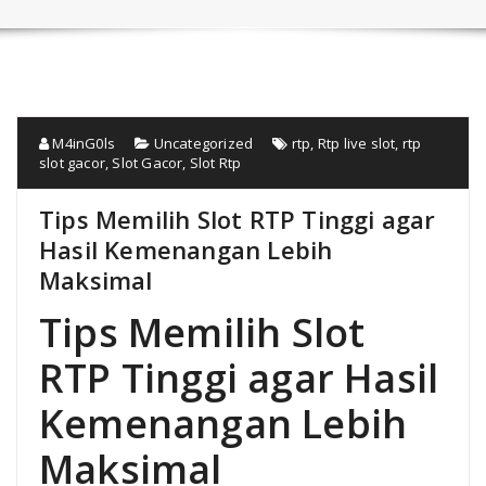
M4inG0ls
Uncategorized
rtp
,
Rtp live slot
,
rtp
slot gacor
,
Slot Gacor
,
Slot Rtp
Tips Memilih Slot RTP Tinggi agar
Hasil Kemenangan Lebih
Maksimal
Tips Memilih Slot
RTP Tinggi agar Hasil
Kemenangan Lebih
Maksimal