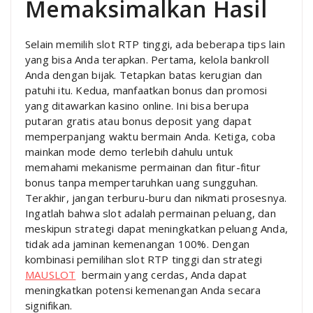
Memaksimalkan Hasil
Selain memilih slot RTP tinggi, ada beberapa tips lain
yang bisa Anda terapkan. Pertama, kelola bankroll
Anda dengan bijak. Tetapkan batas kerugian dan
patuhi itu. Kedua, manfaatkan bonus dan promosi
yang ditawarkan kasino online. Ini bisa berupa
putaran gratis atau bonus deposit yang dapat
memperpanjang waktu bermain Anda. Ketiga, coba
mainkan mode demo terlebih dahulu untuk
memahami mekanisme permainan dan fitur-fitur
bonus tanpa mempertaruhkan uang sungguhan.
Terakhir, jangan terburu-buru dan nikmati prosesnya.
Ingatlah bahwa slot adalah permainan peluang, dan
meskipun strategi dapat meningkatkan peluang Anda,
tidak ada jaminan kemenangan 100%. Dengan
kombinasi pemilihan slot RTP tinggi dan strategi
MAUSLOT
bermain yang cerdas, Anda dapat
meningkatkan potensi kemenangan Anda secara
signifikan.