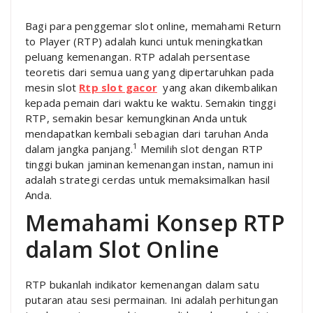
Bagi para penggemar slot online, memahami Return
to Player (RTP) adalah kunci untuk meningkatkan
peluang kemenangan. RTP adalah persentase
teoretis dari semua uang yang dipertaruhkan pada
mesin slot
Rtp slot gacor
yang akan dikembalikan
kepada pemain dari waktu ke waktu.
Semakin tinggi
RTP, semakin besar kemungkinan Anda untuk
mendapatkan kembali sebagian dari taruhan Anda
1
dalam jangka panjang.
Memilih slot dengan RTP
tinggi bukan jaminan kemenangan instan, namun ini
adalah strategi cerdas untuk memaksimalkan hasil
Anda.
Memahami Konsep RTP
dalam Slot Online
RTP bukanlah indikator kemenangan dalam satu
putaran atau sesi permainan. Ini adalah perhitungan