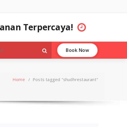
yanan Terpercaya!
Book Now
Home
/
Posts tagged "shudhrestaurant"