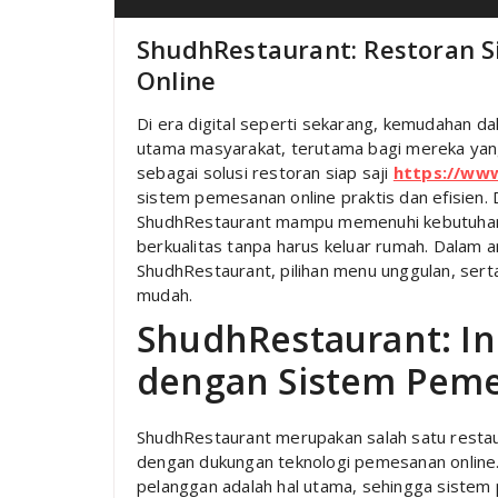
ShudhRestaurant: Restoran S
Online
Di era digital seperti sekarang, kemudahan 
utama masyarakat, terutama bagi mereka yang 
sebagai solusi restoran siap saji
https://ww
sistem pemesanan online praktis dan efisien
ShudhRestaurant mampu memenuhi kebutuhan p
berkualitas tanpa harus keluar rumah. Dalam a
ShudhRestaurant, pilihan menu unggulan, sert
mudah.
ShudhRestaurant: Ino
dengan Sistem Peme
ShudhRestaurant merupakan salah satu resta
dengan dukungan teknologi pemesanan onlin
pelanggan adalah hal utama, sehingga sistem