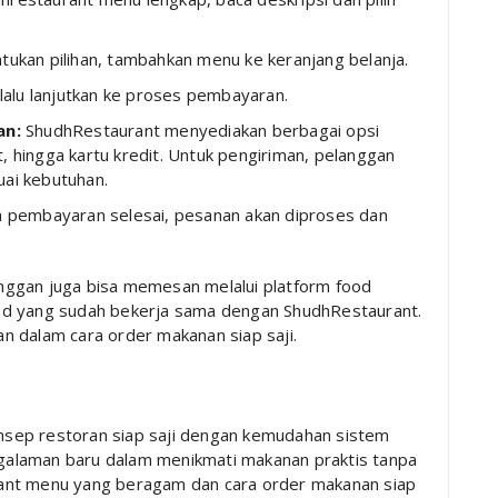
ukan pilihan, tambahkan menu ke keranjang belanja.
lalu lanjutkan ke proses pembayaran.
an:
ShudhRestaurant menyediakan berbagai opsi
, hingga kartu kredit. Untuk pengiriman, pelanggan
uai kebutuhan.
 pembayaran selesai, pesanan akan diproses dan
langgan juga bisa memesan melalui platform food
od yang sudah bekerja sama dengan ShudhRestaurant.
gan dalam cara order makanan siap saji.
sep restoran siap saji dengan kemudahan sistem
alaman baru dalam menikmati makanan praktis tanpa
ant menu yang beragam dan cara order makanan siap