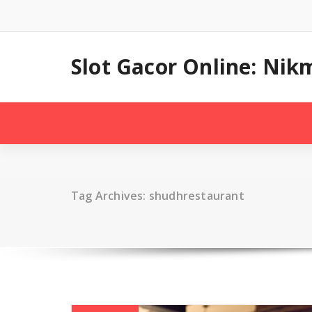
Skip
to
content
Slot Gacor Online: Ni
Tag Archives: shudhrestaurant