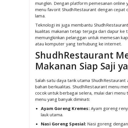
mungkin. Dengan platform pemesanan online y
menu favorit ShudhRestaurant dengan cepat d
lama.
Teknologi ini juga membantu ShudhRestaurant
kualitas makanan tetap terjaga dari dapur ke 
memungkinkan pelanggan untuk memesan kapan
atau komputer yang terhubung ke internet.
ShudhRestaurant Me
Makanan Siap Saji ya
Salah satu daya tarik utama ShudhRestaurant 
bahan berkualitas. ShudhRestaurant menu men
cocok untuk berbagai selera, mulai dari menu 
menu yang banyak diminati:
Ayam Goreng Kremes:
Ayam goreng renya
lauk utama.
Nasi Goreng Spesial:
Nasi goreng dengan 