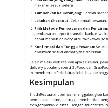
makanan sesuai selera.
Tambahkan ke Keranjang:
Setelah menent
Lakukan Checkout:
Cek kembali pesanan, 
Pilih Metode Pembayaran dan Pengirim
pembayaran seperti transfer bank, e-wallet
dapat memilih delivery atau take-away ses
Konfirmasi dan Tunggu Pesanan:
Setelah
dikirimkan sesuai alamat yang diberikan.
Selain melalui website dan aplikasi resmi, pe
delivery populer seperti GoFood dan GrabFo
Ini memberikan fleksibilitas lebih bagi pelang
Kesimpulan
ShudhRestaurant berhasil menggabungkan kon
pemesanan online, sehingga memberikan peng
mengorbankan kualitas. Dengan shudhrestaur