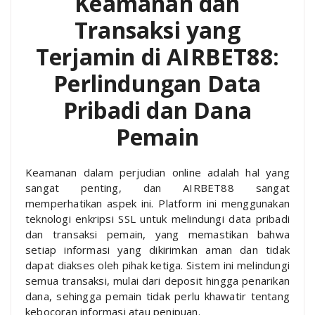
Keamanan dan
Transaksi yang
Terjamin di AIRBET88:
Perlindungan Data
Pribadi dan Dana
Pemain
Keamanan dalam perjudian online adalah hal yang
sangat penting, dan AIRBET88 sangat
memperhatikan aspek ini. Platform ini menggunakan
teknologi enkripsi SSL untuk melindungi data pribadi
dan transaksi pemain, yang memastikan bahwa
setiap informasi yang dikirimkan aman dan tidak
dapat diakses oleh pihak ketiga. Sistem ini melindungi
semua transaksi, mulai dari deposit hingga penarikan
dana, sehingga pemain tidak perlu khawatir tentang
kebocoran informasi atau penipuan.