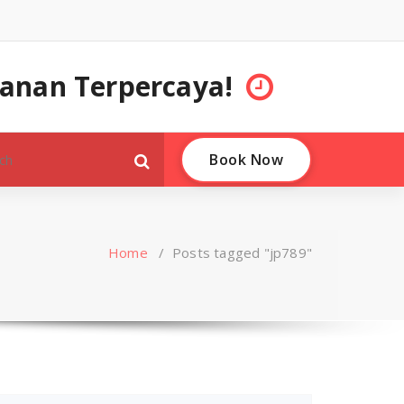
yanan Terpercaya!
Book Now
Home
/
Posts tagged "jp789"