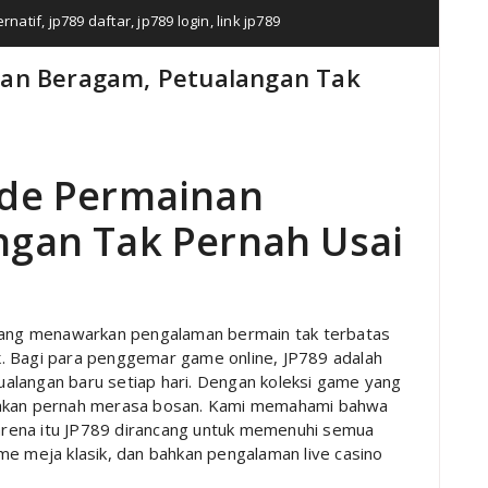
ernatif
,
jp789 daftar
,
jp789 login
,
link jp789
nan Beragam, Petualangan Tak
ode Permainan
ngan Tak Pernah Usai
 yang menawarkan pengalaman bermain tak terbatas
k
. Bagi para penggemar game online, JP789 adalah
langan baru setiap hari. Dengan koleksi game yang
dak akan pernah merasa bosan. Kami memahami bahwa
 karena itu JP789 dirancang untuk memenuhi semua
me meja klasik, dan bahkan pengalaman live casino