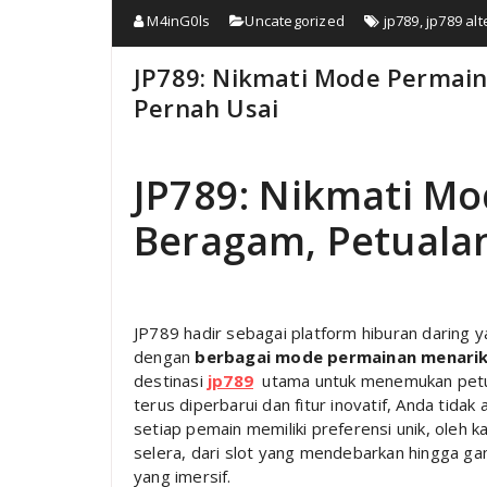
M4inG0ls
Uncategorized
jp789
,
jp789 alt
JP789: Nikmati Mode Permai
Pernah Usai
JP789: Nikmati M
Beragam, Petuala
JP789 hadir sebagai platform hiburan daring
dengan
berbagai mode permainan menari
destinasi
jp789
utama untuk menemukan petua
terus diperbarui dan fitur inovatif, Anda ti
setiap pemain memiliki preferensi unik, oleh
selera, dari slot yang mendebarkan hingga ga
yang imersif.