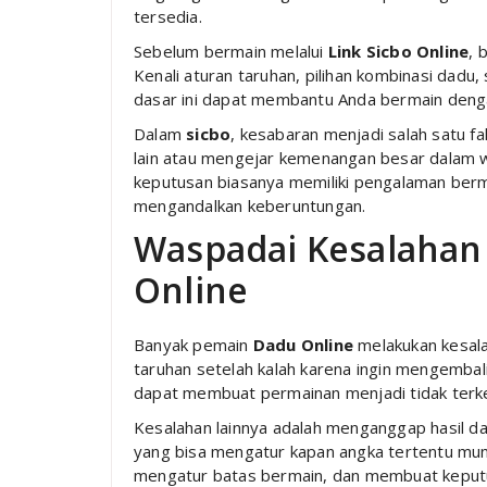
tersedia.
Sebelum bermain melalui
Link Sicbo Online
, 
Kenali aturan taruhan, pilihan kombinasi dadu
dasar ini dapat membantu Anda bermain denga
Dalam
sicbo
, kesabaran menjadi salah satu f
lain atau mengejar kemenangan besar dalam 
keputusan biasanya memiliki pengalaman berm
mengandalkan keberuntungan.
Waspadai Kesalaha
Online
Banyak pemain
Dadu Online
melakukan kesala
taruhan setelah kalah karena ingin mengembali
dapat membuat permainan menjadi tidak terke
Kesalahan lainnya adalah menganggap hasil d
yang bisa mengatur kapan angka tertentu mun
mengatur batas bermain, dan membuat keputu