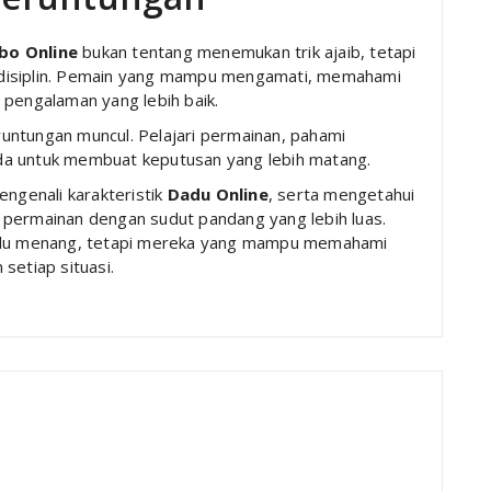
cbo Online
bukan tentang menemukan trik ajaib, tetapi
 disiplin. Pemain yang mampu mengamati, memahami
 pengalaman yang lebih baik.
untungan muncul. Pelajari permainan, pahami
da untuk membuat keputusan yang lebih matang.
engenali karakteristik
Dadu Online
, serta mengetahui
 permainan dengan sudut pandang yang lebih luas.
lalu menang, tetapi mereka yang mampu memahami
setiap situasi.