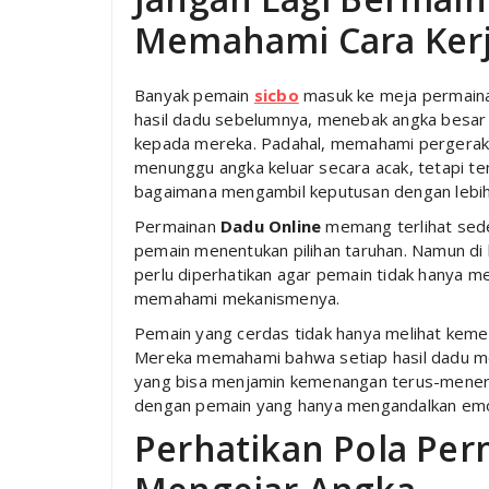
Memahami Cara Ker
Banyak pemain
sicbo
masuk ke meja permaina
hasil dadu sebelumnya, menebak angka besar a
kepada mereka. Padahal, memahami pergerak
menunggu angka keluar secara acak, tetapi 
bagaimana mengambil keputusan dengan lebih 
Permainan
Dadu Online
memang terlihat seder
pemain menentukan pilihan taruhan. Namun di 
perlu diperhatikan agar pemain tidak hanya me
memahami mekanismenya.
Pemain yang cerdas tidak hanya melihat keme
Mereka memahami bahwa setiap hasil dadu me
yang bisa menjamin kemenangan terus-meneru
dengan pemain yang hanya mengandalkan emo
Perhatikan Pola Per