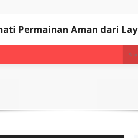
kmati Permainan Aman dari La
Search
for: