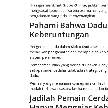
Jika ingin menikmati
Sicbo Online
, jadikan pe
menguasai keputusan karena permainan yang
pengalaman yang tidak menyenangkan.
Pahami Bahwa Dadu 
Keberuntungan
Pergerakan dadu dalam
Sicbo Dadu
selalu me
melakukan pengamatan dan mempelajari kebiasa
sistem permainan.
Pemahaman inilah yang sering dilupakan. Ban
setiap ronde, padahal tidak ada strategi yan
dadu.
Pemain yang memahami konsep ini akan lebih 
mudah terbawa suasana ketika menang dan tid
Jadilah Pemain Cerd
Hanya Mengejar Ke