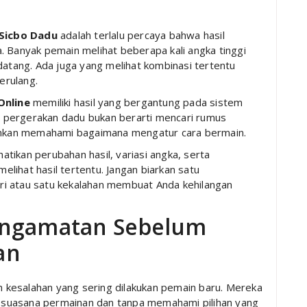
Sicbo Dadu
adalah terlalu percaya bahwa hasil
. Banyak pemain melihat beberapa kali angka tinggi
datang. Ada juga yang melihat kombinasi tertentu
erulang.
Online
memiliki hasil yang bergantung pada sistem
 pergerakan dadu bukan berarti mencari rumus
ainkan memahami bagaimana mengatur cara bermain.
tikan perubahan hasil, variasi angka, serta
lihat hasil tertentu. Jangan biarkan satu
i atau satu kekalahan membuat Anda kehilangan
engamatan Sebelum
an
kesalahan yang sering dilakukan pemain baru. Mereka
suasana permainan dan tanpa memahami pilihan yang