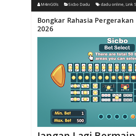
M4inG0ls
Sicbo Dadu
dadu online
,
Link 
Bongkar Rahasia Pergerakan
2026
Jangan Lagi Bermain