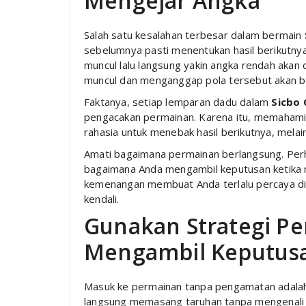
Mengejar Angka
Salah satu kesalahan terbesar dalam bermain
sebelumnya pasti menentukan hasil berikutnya
muncul lalu langsung yakin angka rendah akan 
muncul dan menganggap pola tersebut akan b
Faktanya, setiap lemparan dadu dalam
Sicbo 
pengacakan permainan. Karena itu, memahami
rahasia untuk menebak hasil berikutnya, mel
Amati bagaimana permainan berlangsung. Perha
bagaimana Anda mengambil keputusan ketika me
kemenangan membuat Anda terlalu percaya dir
kendali.
Gunakan Strategi P
Mengambil Keputus
Masuk ke permainan tanpa pengamatan adalah 
langsung memasang taruhan tanpa mengenali 