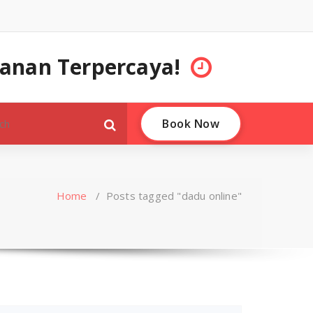
yanan Terpercaya!
Book Now
Home
/
Posts tagged "dadu online"