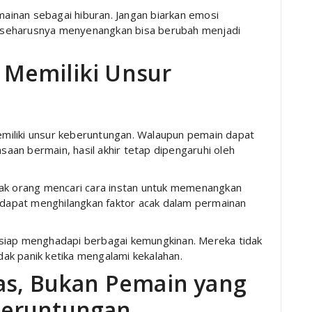
rmainan sebagai hiburan. Jangan biarkan emosi
 seharusnya menyenangkan bisa berubah menjadi
Memiliki Unsur
miliki unsur keberuntungan. Walaupun pemain dapat
an bermain, hasil akhir tetap dipengaruhi oleh
yak orang mencari cara instan untuk memenangkan
g dapat menghilangkan faktor acak dalam permainan
siap menghadapi berbagai kemungkinan. Mereka tidak
ak panik ketika mengalami kekalahan.
as, Bukan Pemain yang
beruntungan