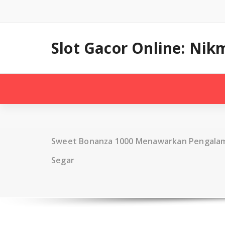
Skip
to
content
Slot Gacor Online: Ni
Sweet Bonanza 1000 Menawarkan Pengalam
Segar