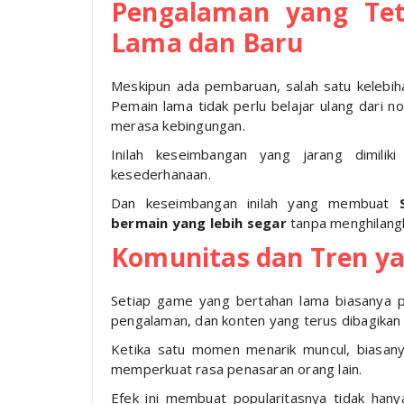
Pengalaman yang Te
Lama dan Baru
Meskipun ada pembaruan, salah satu kelebih
Pemain lama tidak perlu belajar ulang dari n
merasa kebingungan.
Inilah keseimbangan yang jarang dimili
kesederhanaan.
Dan keseimbangan inilah yang membuat
bermain yang lebih segar
tanpa menghilang
Komunitas dan Tren ya
Setiap game yang bertahan lama biasanya pun
pengalaman, dan konten yang terus dibagikan 
Ketika satu momen menarik muncul, biasan
memperkuat rasa penasaran orang lain.
Efek ini membuat popularitasnya tidak hany