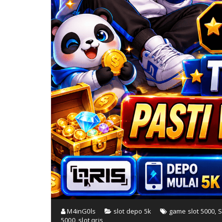
M4inG0ls
slot depo 5k
game slot 5000
,
S
5000
,
slot qris