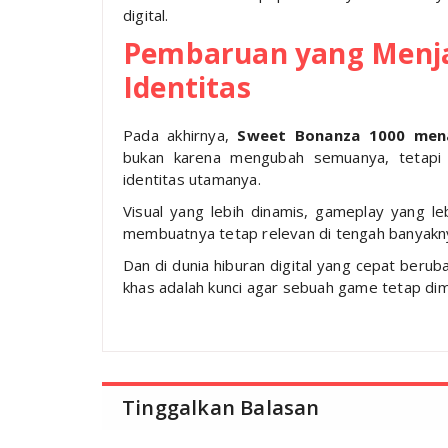
digital.
Pembaruan yang Menj
Identitas
Pada akhirnya,
Sweet Bonanza 1000 mena
bukan karena mengubah semuanya, tetapi 
identitas utamanya.
Visual yang lebih dinamis, gameplay yang le
membuatnya tetap relevan di tengah banyaknya
Dan di dunia hiburan digital yang cepat beru
khas adalah kunci agar sebuah game tetap dim
Tinggalkan Balasan