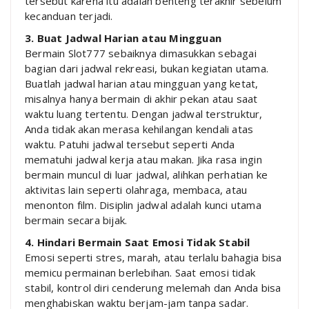
tersebut karena itu adalah benteng terakhir sebelum
kecanduan terjadi.
3. Buat Jadwal Harian atau Mingguan
Bermain Slot777 sebaiknya dimasukkan sebagai
bagian dari jadwal rekreasi, bukan kegiatan utama.
Buatlah jadwal harian atau mingguan yang ketat,
misalnya hanya bermain di akhir pekan atau saat
waktu luang tertentu. Dengan jadwal terstruktur,
Anda tidak akan merasa kehilangan kendali atas
waktu. Patuhi jadwal tersebut seperti Anda
mematuhi jadwal kerja atau makan. Jika rasa ingin
bermain muncul di luar jadwal, alihkan perhatian ke
aktivitas lain seperti olahraga, membaca, atau
menonton film. Disiplin jadwal adalah kunci utama
bermain secara bijak.
4. Hindari Bermain Saat Emosi Tidak Stabil
Emosi seperti stres, marah, atau terlalu bahagia bisa
memicu permainan berlebihan. Saat emosi tidak
stabil, kontrol diri cenderung melemah dan Anda bisa
menghabiskan waktu berjam-jam tanpa sadar.