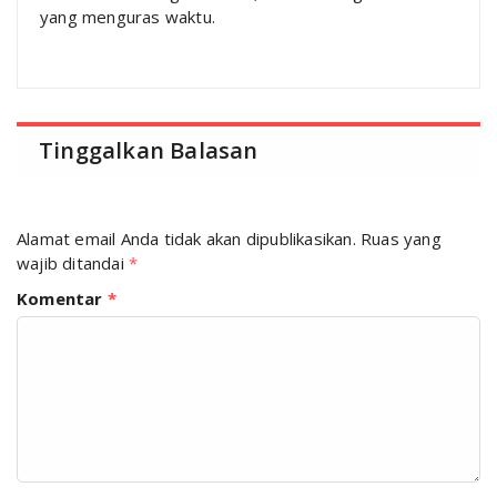
yang menguras waktu.
Tinggalkan Balasan
Alamat email Anda tidak akan dipublikasikan.
Ruas yang
wajib ditandai
*
Komentar
*