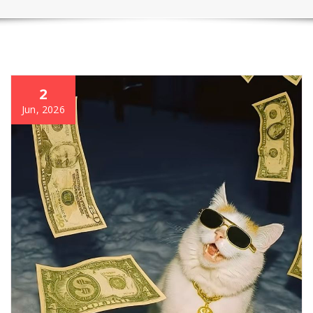
2
Jun, 2026