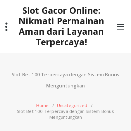
Skip
Slot Gacor Online:
to
content
Nikmati Permainan
Aman dari Layanan
Terpercaya!
Slot Bet 100 Terpercaya dengan Sistem Bonus
Menguntungkan
Home
/
Uncategorized
/
Slot Bet 100 Terpercaya dengan Sistem Bonus
Menguntungkan