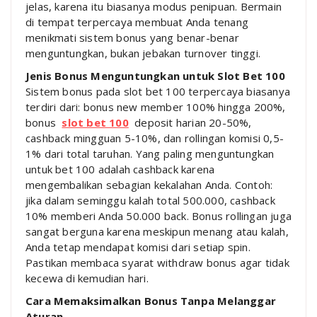
jelas, karena itu biasanya modus penipuan. Bermain
di tempat terpercaya membuat Anda tenang
menikmati sistem bonus yang benar-benar
menguntungkan, bukan jebakan turnover tinggi.
Jenis Bonus Menguntungkan untuk Slot Bet 100
Sistem bonus pada slot bet 100 terpercaya biasanya
terdiri dari: bonus new member 100% hingga 200%,
bonus
slot bet 100
deposit harian 20-50%,
cashback mingguan 5-10%, dan rollingan komisi 0,5-
1% dari total taruhan. Yang paling menguntungkan
untuk bet 100 adalah cashback karena
mengembalikan sebagian kekalahan Anda. Contoh:
jika dalam seminggu kalah total 500.000, cashback
10% memberi Anda 50.000 back. Bonus rollingan juga
sangat berguna karena meskipun menang atau kalah,
Anda tetap mendapat komisi dari setiap spin.
Pastikan membaca syarat withdraw bonus agar tidak
kecewa di kemudian hari.
Cara Memaksimalkan Bonus Tanpa Melanggar
Aturan