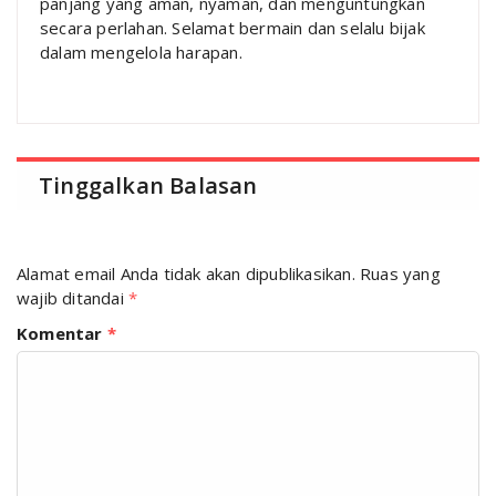
panjang yang aman, nyaman, dan menguntungkan
secara perlahan. Selamat bermain dan selalu bijak
dalam mengelola harapan.
Tinggalkan Balasan
Alamat email Anda tidak akan dipublikasikan.
Ruas yang
wajib ditandai
*
Komentar
*