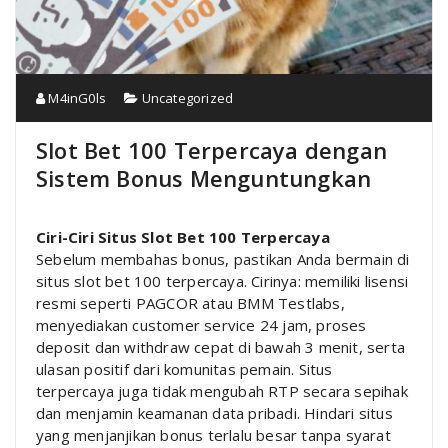
M4inG0ls
Uncategorized
Slot Bet 100 Terpercaya dengan
Sistem Bonus Menguntungkan
Ciri-Ciri Situs Slot Bet 100 Terpercaya
Sebelum membahas bonus, pastikan Anda bermain di
situs slot bet 100 terpercaya. Cirinya: memiliki lisensi
resmi seperti PAGCOR atau BMM Testlabs,
menyediakan customer service 24 jam, proses
deposit dan withdraw cepat di bawah 3 menit, serta
ulasan positif dari komunitas pemain. Situs
terpercaya juga tidak mengubah RTP secara sepihak
dan menjamin keamanan data pribadi. Hindari situs
yang menjanjikan bonus terlalu besar tanpa syarat