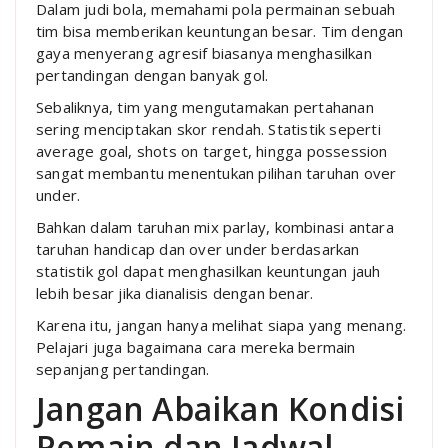
Dalam judi bola, memahami pola permainan sebuah
tim bisa memberikan keuntungan besar. Tim dengan
gaya menyerang agresif biasanya menghasilkan
pertandingan dengan banyak gol.
Sebaliknya, tim yang mengutamakan pertahanan
sering menciptakan skor rendah. Statistik seperti
average goal, shots on target, hingga possession
sangat membantu menentukan pilihan taruhan over
under.
Bahkan dalam taruhan mix parlay, kombinasi antara
taruhan handicap dan over under berdasarkan
statistik gol dapat menghasilkan keuntungan jauh
lebih besar jika dianalisis dengan benar.
Karena itu, jangan hanya melihat siapa yang menang.
Pelajari juga bagaimana cara mereka bermain
sepanjang pertandingan.
Jangan Abaikan Kondisi
Pemain dan Jadwal