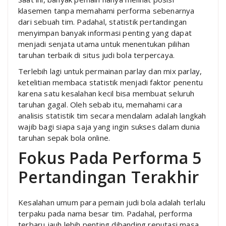
klasemen tanpa memahami performa sebenarnya
dari sebuah tim. Padahal, statistik pertandingan
menyimpan banyak informasi penting yang dapat
menjadi senjata utama untuk menentukan pilihan
taruhan terbaik di situs judi bola terpercaya.
Terlebih lagi untuk permainan parlay dan mix parlay,
ketelitian membaca statistik menjadi faktor penentu
karena satu kesalahan kecil bisa membuat seluruh
taruhan gagal. Oleh sebab itu, memahami cara
analisis statistik tim secara mendalam adalah langkah
wajib bagi siapa saja yang ingin sukses dalam dunia
taruhan sepak bola online.
Fokus Pada Performa 5
Pertandingan Terakhir
Kesalahan umum para pemain judi bola adalah terlalu
terpaku pada nama besar tim. Padahal, performa
terbaru jauh lebih penting dibanding reputasi masa