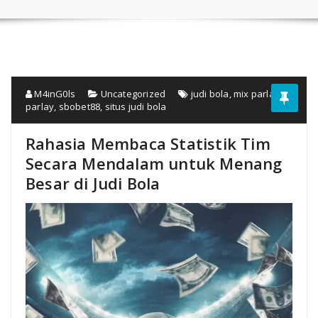
M4inG0ls
Uncategorized
judi bola
,
mix parlay
,
parlay
,
sbobet88
,
situs judi bola
Rahasia Membaca Statistik Tim
Secara Mendalam untuk Menang
Besar di Judi Bola