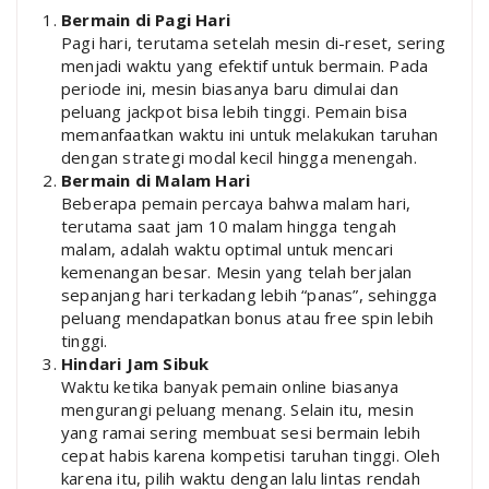
Bermain di Pagi Hari
Pagi hari, terutama setelah mesin di-reset, sering
menjadi waktu yang efektif untuk bermain. Pada
periode ini, mesin biasanya baru dimulai dan
peluang jackpot bisa lebih tinggi. Pemain bisa
memanfaatkan waktu ini untuk melakukan taruhan
dengan strategi modal kecil hingga menengah.
Bermain di Malam Hari
Beberapa pemain percaya bahwa malam hari,
terutama saat jam 10 malam hingga tengah
malam, adalah waktu optimal untuk mencari
kemenangan besar. Mesin yang telah berjalan
sepanjang hari terkadang lebih “panas”, sehingga
peluang mendapatkan bonus atau free spin lebih
tinggi.
Hindari Jam Sibuk
Waktu ketika banyak pemain online biasanya
mengurangi peluang menang. Selain itu, mesin
yang ramai sering membuat sesi bermain lebih
cepat habis karena kompetisi taruhan tinggi. Oleh
karena itu, pilih waktu dengan lalu lintas rendah