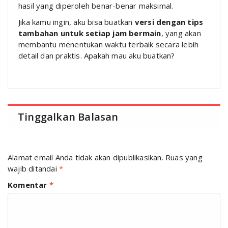
hasil yang diperoleh benar-benar maksimal.
Jika kamu ingin, aku bisa buatkan
versi dengan tips
tambahan untuk setiap jam bermain
, yang akan
membantu menentukan waktu terbaik secara lebih
detail dan praktis. Apakah mau aku buatkan?
Tinggalkan Balasan
Alamat email Anda tidak akan dipublikasikan.
Ruas yang
wajib ditandai
*
Komentar
*