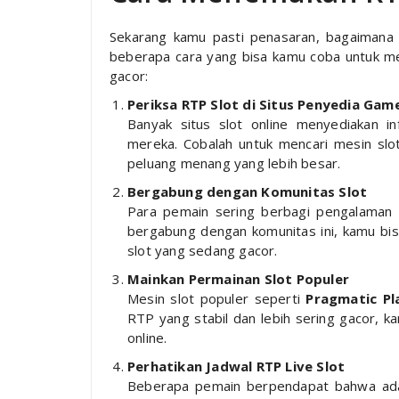
Sekarang kamu pasti penasaran, bagaiman
beberapa cara yang bisa kamu coba untuk me
gacor:
Periksa RTP Slot di Situs Penyedia Gam
Banyak situs slot online menyediakan i
mereka. Cobalah untuk mencari mesin slot
peluang menang yang lebih besar.
Bergabung dengan Komunitas Slot
Para pemain sering berbagi pengalaman d
bergabung dengan komunitas ini, kamu bis
slot yang sedang gacor.
Mainkan Permainan Slot Populer
Mesin slot populer seperti
Pragmatic Pl
RTP yang stabil dan lebih sering gacor, k
online.
Perhatikan Jadwal RTP Live Slot
Beberapa pemain berpendapat bahwa ada 