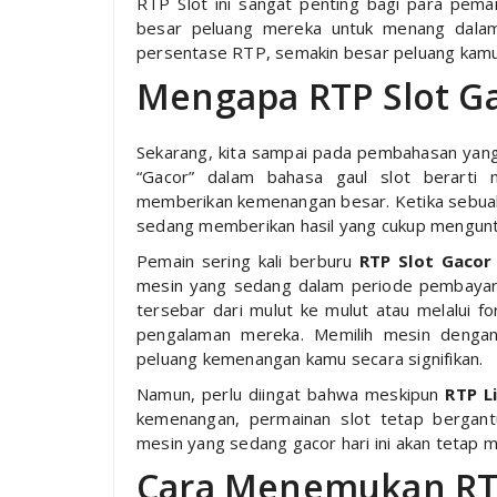
RTP Slot ini sangat penting bagi para pem
besar peluang mereka untuk menang dalam 
persentase RTP, semakin besar peluang kam
Mengapa RTP Slot Ga
Sekarang, kita sampai pada pembahasan yang 
“Gacor” dalam bahasa gaul slot berarti 
memberikan kemenangan besar. Ketika sebuah
sedang memberikan hasil yang cukup mengunt
Pemain sering kali berburu
RTP Slot Gacor 
mesin yang sedang dalam periode pembayaran 
tersebar dari mulut ke mulut atau melalui f
pengalaman mereka. Memilih mesin dengan
peluang kemenangan kamu secara signifikan.
Namun, perlu diingat bahwa meskipun
RTP L
kemenangan, permainan slot tetap bergan
mesin yang sedang gacor hari ini akan tetap
Cara Menemukan RTP 