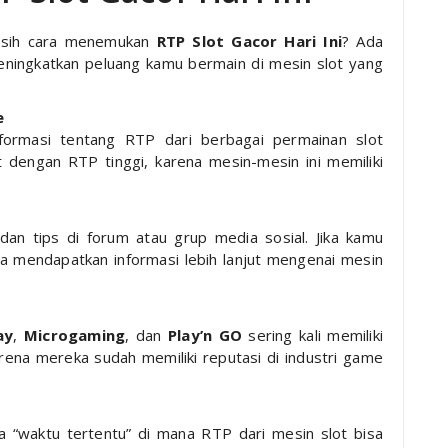
a sih cara menemukan
RTP Slot Gacor Hari Ini
? Ada
ningkatkan peluang kamu bermain di mesin slot yang
e
nformasi tentang RTP dari berbagai permainan slot
 dengan RTP tinggi, karena mesin-mesin ini memiliki
an tips di forum atau grup media sosial. Jika kamu
a mendapatkan informasi lebih lanjut mengenai mesin
ay
,
Microgaming
, dan
Play’n GO
sering kali memiliki
arena mereka sudah memiliki reputasi di industri game
“waktu tertentu” di mana RTP dari mesin slot bisa