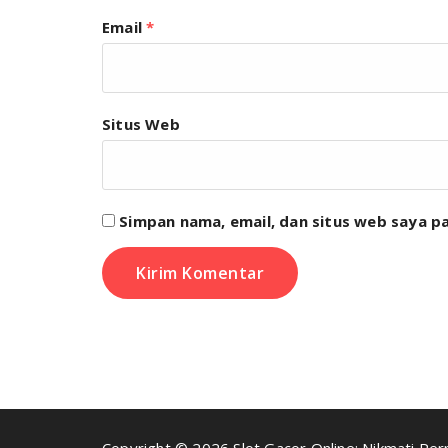
Email
*
Situs Web
Simpan nama, email, dan situs web saya p