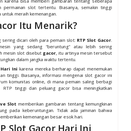
ain karena bisa memberi gambaran tentang seberapa
permainan slot tertentu. Biasanya, semakin tinggi
u untuk meraih kemenangan.
cor Itu Menarik?
sering dicari oleh para pemain slot:
RTP Slot Gacor
.
mesin yang sedang “beruntung” atau lebih sering
 mesin slot disebut
gacor
, itu artinya mesin tersebut
ungkan dalam jangka waktu tertentu.
Hari Ini
karena mereka berharap dapat menemukan
tinggi. Biasanya, informasi mengenai slot gacor ini
orum komunitas online, di mana pemain saling berbagi
 RTP tinggi dan peluang gacor bisa meningkatkan
ive Slot
memberikan gambaran tentang kemungkinan
tung pada keberuntungan. Tidak ada jaminan bahwa
 memberikan kemenangan besar esok hari.
Slot Gacor Hari Ini