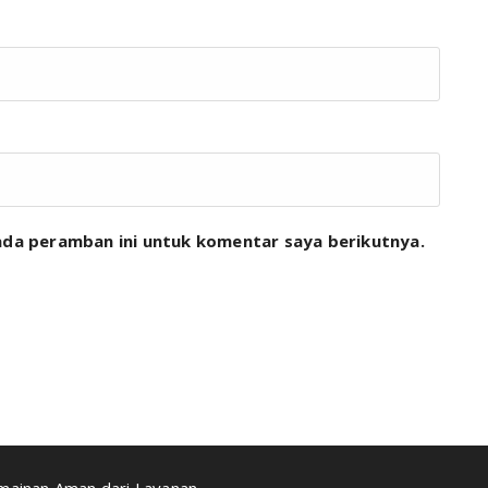
ada peramban ini untuk komentar saya berikutnya.