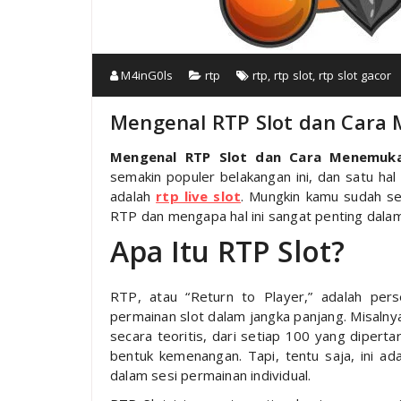
M4inG0ls
rtp
rtp
,
rtp slot
,
rtp slot gacor
Mengenal RTP Slot dan Cara 
Mengenal RTP Slot dan Cara Menemukan
semakin populer belakangan ini, dan satu hal
adalah
rtp live slot
. Mungkin kamu sudah ser
RTP dan mengapa hal ini sangat penting dalam 
Apa Itu RTP Slot?
RTP, atau “Return to Player,” adalah pe
permainan slot dalam jangka panjang. Misalnya
secara teoritis, dari setiap 100 yang dipert
bentuk kemenangan. Tapi, tentu saja, ini a
dalam sesi permainan individual.