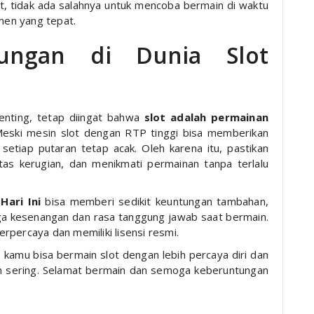
rat, tidak ada salahnya untuk mencoba bermain di waktu
en yang tepat.
ungan di Dunia Slot
nting, tetap diingat bahwa
slot adalah permainan
Meski mesin slot dengan RTP tinggi bisa memberikan
setiap putaran tetap acak. Oleh karena itu, pastikan
as kerugian, dan menikmati permainan tanpa terlalu
Hari Ini
bisa memberi sedikit keuntungan tambahan,
aga kesenangan dan rasa tanggung jawab saat bermain.
terpercaya dan memiliki lisensi resmi.
amu bisa bermain slot dengan lebih percaya diri dan
 sering. Selamat bermain dan semoga keberuntungan