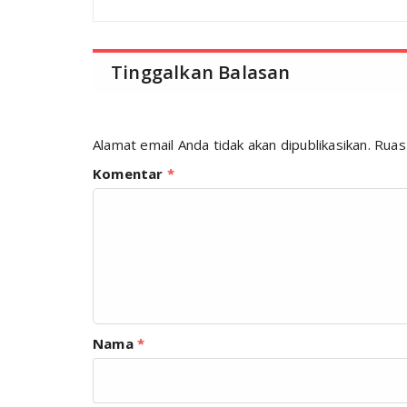
Tinggalkan Balasan
Alamat email Anda tidak akan dipublikasikan.
Ruas
Komentar
*
Nama
*