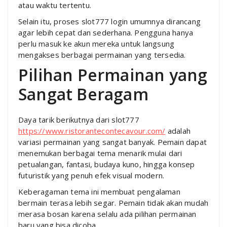
atau waktu tertentu.
Selain itu, proses slot777 login umumnya dirancang
agar lebih cepat dan sederhana. Pengguna hanya
perlu masuk ke akun mereka untuk langsung
mengakses berbagai permainan yang tersedia.
Pilihan Permainan yang
Sangat Beragam
Daya tarik berikutnya dari slot777
https://www.ristorantecontecavour.com/
adalah
variasi permainan yang sangat banyak. Pemain dapat
menemukan berbagai tema menarik mulai dari
petualangan, fantasi, budaya kuno, hingga konsep
futuristik yang penuh efek visual modern.
Keberagaman tema ini membuat pengalaman
bermain terasa lebih segar. Pemain tidak akan mudah
merasa bosan karena selalu ada pilihan permainan
baru yang bisa dicoba.