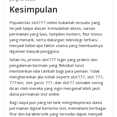
Kesimpulan
Popularitas slot777 online bukanlah sesuatu yang
terjadi tanpa alasan. Kemudahan akses, variasi
permainan yang luas, tampilan modern, fitur bonus
yang menarik, serta dukungan teknologi terbaru
menjadi beberapa faktor utama yang membuatnya
digemari banyak pengguna.
Selain itu, proses slot777 login yang praktis dan
pengalaman bermain yang fleksibel turut
memberikan nilai tambah bagi para pemain. Tidak
mengherankan jika istilah seperti slot777, slot 777,
777slot, slot gacor 777, dan slot77 semakin sering
dicari oleh mereka yang ingin mengenal lebih jauh
dunia permainan slot online.
Bagi siapa pun yang tertarik mengeksplorasi dunia
permainan digital bertema slot, memahami berbagai
fitur dan karakteristik yang tersedia dapat menjadi