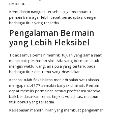
tertentu.
Kemudahan navigasi tersebut juga membantu
pemain baru agar lebih cepat beradaptasi dengan
berbagai fitur yang tersedia.
Pengalaman Bermain
yang Lebih Fleksibel
Tidak semua pemain memiliki tujuan yang sama saat
menikmati permainan slot. Ada yang bermain untuk
mengisi waktu luang, ada pula yang tertarik pada
berbagai fitur dan tema yang disediakan.
Karena itulah fleksibilitas menjadi salah satu alasan
mengapa slot777 semakin banyak diminati. Pemain
dapat memilih permainan sesuai preferensi mereka,
baik berdasarkan tema, tingkat volatilitas, maupun
fitur bonus yang tersedia.
Kebebasan memilih inilah yang membuat pengalaman