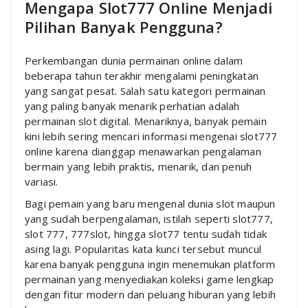
Mengapa Slot777 Online Menjadi
Pilihan Banyak Pengguna?
Perkembangan dunia permainan online dalam
beberapa tahun terakhir mengalami peningkatan
yang sangat pesat. Salah satu kategori permainan
yang paling banyak menarik perhatian adalah
permainan slot digital. Menariknya, banyak pemain
kini lebih sering mencari informasi mengenai slot777
online karena dianggap menawarkan pengalaman
bermain yang lebih praktis, menarik, dan penuh
variasi.
Bagi pemain yang baru mengenal dunia slot maupun
yang sudah berpengalaman, istilah seperti slot777,
slot 777, 777slot, hingga slot77 tentu sudah tidak
asing lagi. Popularitas kata kunci tersebut muncul
karena banyak pengguna ingin menemukan platform
permainan yang menyediakan koleksi game lengkap
dengan fitur modern dan peluang hiburan yang lebih