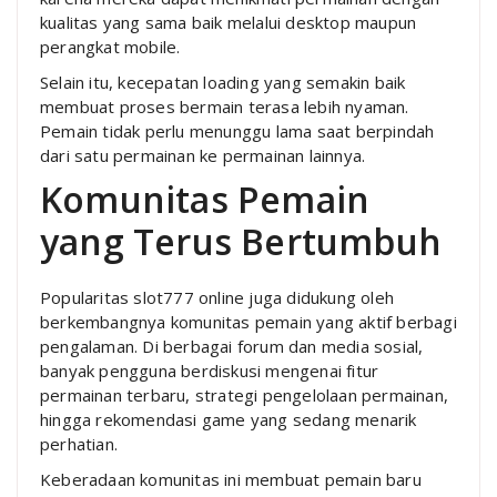
kualitas yang sama baik melalui desktop maupun
perangkat mobile.
Selain itu, kecepatan loading yang semakin baik
membuat proses bermain terasa lebih nyaman.
Pemain tidak perlu menunggu lama saat berpindah
dari satu permainan ke permainan lainnya.
Komunitas Pemain
yang Terus Bertumbuh
Popularitas slot777 online juga didukung oleh
berkembangnya komunitas pemain yang aktif berbagi
pengalaman. Di berbagai forum dan media sosial,
banyak pengguna berdiskusi mengenai fitur
permainan terbaru, strategi pengelolaan permainan,
hingga rekomendasi game yang sedang menarik
perhatian.
Keberadaan komunitas ini membuat pemain baru