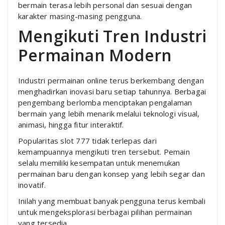
bermain terasa lebih personal dan sesuai dengan
karakter masing-masing pengguna.
Mengikuti Tren Industri
Permainan Modern
Industri permainan online terus berkembang dengan
menghadirkan inovasi baru setiap tahunnya. Berbagai
pengembang berlomba menciptakan pengalaman
bermain yang lebih menarik melalui teknologi visual,
animasi, hingga fitur interaktif.
Popularitas slot 777 tidak terlepas dari
kemampuannya mengikuti tren tersebut. Pemain
selalu memiliki kesempatan untuk menemukan
permainan baru dengan konsep yang lebih segar dan
inovatif.
Inilah yang membuat banyak pengguna terus kembali
untuk mengeksplorasi berbagai pilihan permainan
yang tersedia.