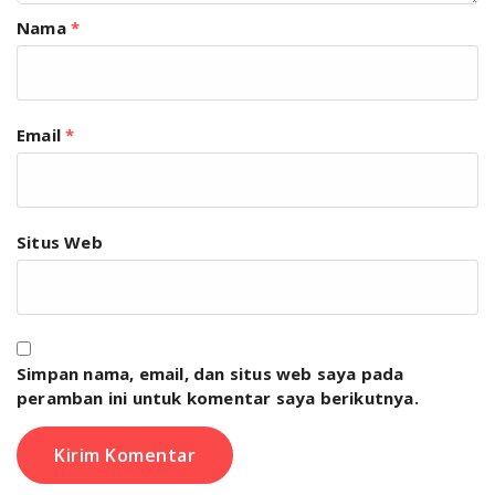
Nama
*
Email
*
Situs Web
Simpan nama, email, dan situs web saya pada
peramban ini untuk komentar saya berikutnya.