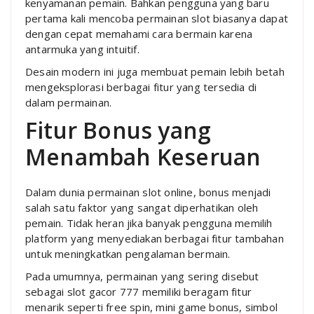
kenyamanan pemain. Bahkan pengguna yang baru
pertama kali mencoba permainan slot biasanya dapat
dengan cepat memahami cara bermain karena
antarmuka yang intuitif.
Desain modern ini juga membuat pemain lebih betah
mengeksplorasi berbagai fitur yang tersedia di
dalam permainan.
Fitur Bonus yang
Menambah Keseruan
Dalam dunia permainan slot online, bonus menjadi
salah satu faktor yang sangat diperhatikan oleh
pemain. Tidak heran jika banyak pengguna memilih
platform yang menyediakan berbagai fitur tambahan
untuk meningkatkan pengalaman bermain.
Pada umumnya, permainan yang sering disebut
sebagai slot gacor 777 memiliki beragam fitur
menarik seperti free spin, mini game bonus, simbol