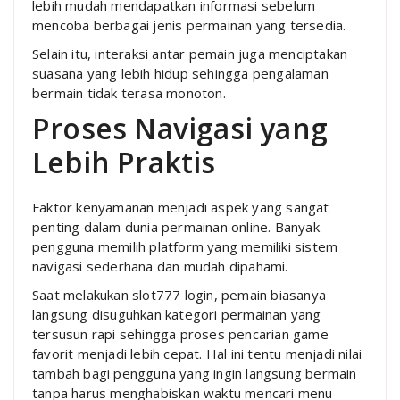
lebih mudah mendapatkan informasi sebelum
mencoba berbagai jenis permainan yang tersedia.
Selain itu, interaksi antar pemain juga menciptakan
suasana yang lebih hidup sehingga pengalaman
bermain tidak terasa monoton.
Proses Navigasi yang
Lebih Praktis
Faktor kenyamanan menjadi aspek yang sangat
penting dalam dunia permainan online. Banyak
pengguna memilih platform yang memiliki sistem
navigasi sederhana dan mudah dipahami.
Saat melakukan slot777 login, pemain biasanya
langsung disuguhkan kategori permainan yang
tersusun rapi sehingga proses pencarian game
favorit menjadi lebih cepat. Hal ini tentu menjadi nilai
tambah bagi pengguna yang ingin langsung bermain
tanpa harus menghabiskan waktu mencari menu