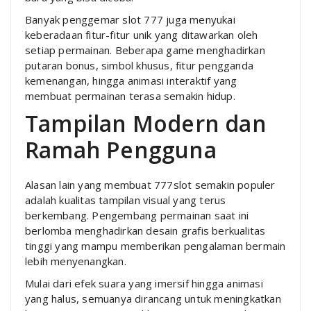
Banyak penggemar slot 777 juga menyukai
keberadaan fitur-fitur unik yang ditawarkan oleh
setiap permainan. Beberapa game menghadirkan
putaran bonus, simbol khusus, fitur pengganda
kemenangan, hingga animasi interaktif yang
membuat permainan terasa semakin hidup.
Tampilan Modern dan
Ramah Pengguna
Alasan lain yang membuat 777slot semakin populer
adalah kualitas tampilan visual yang terus
berkembang. Pengembang permainan saat ini
berlomba menghadirkan desain grafis berkualitas
tinggi yang mampu memberikan pengalaman bermain
lebih menyenangkan.
Mulai dari efek suara yang imersif hingga animasi
yang halus, semuanya dirancang untuk meningkatkan