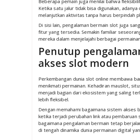
Beberapa pemain juga menilai bahwa fleksibili
Ketika satu jalur tidak bisa digunakan, adany
melanjutkan aktivitas tanpa harus berpindah pl
Di sisi lain, pengalaman bermain slot juga s
fitur yang tersedia. Semakin familiar seseor
mereka dalam menjelajahi berbagai permainan
Penutup pengalam
akses slot modern
Perkembangan dunia slot online membawa ba
menikmati permainan. Kehadiran mauslot, situs
menjadi bagian dari ekosistem yang saling 
lebih fleksibel.
Dengan memahami bagaimana sistem akses bek
ketika terjadi perubahan link atau pembaruan 
bagaimana pengalaman bermain tetap berjalan
di tengah dinamika dunia permainan digital y