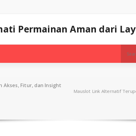
kmati Permainan Aman dari La
Search
for:
 Akses, Fitur, dan Insight
Mauslot Link Alternatif Terup