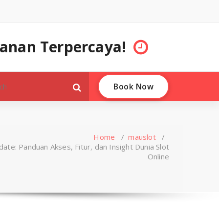
yanan Terpercaya!
Book Now
Home
/
mauslot
/
date: Panduan Akses, Fitur, dan Insight Dunia Slot
Online