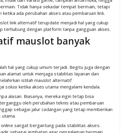
bermain. Tidak hanya sekadar tempat bermain, tetapi
ri ketika ada perubahan akses atau pembaruan link.
ot link alternatif terupdate menjadi hal yang cukup
tap terhubung dengan platform tanpa gangguan akses.
atif mauslot banyak
alah hal yang cukup umum terjadi. Begitu juga dengan
an alamat untuk menjaga stabilitas layanan dan
ahirkan istilah mauslot alternatif
i solusi ketika akses utama mengalami kendala.
npa alasan. Biasanya, mereka ingin tetap bisa
s terganggu oleh perubahan teknis atau pembaruan
g dianggap sebagai jalur cadangan yang tetap memberikan
 utama.
nline sangat bergantung pada stabilitas akses.
f hadir sebagai jembatan agar pengalaman bermain