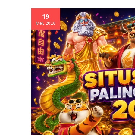
19
Mei, 2026