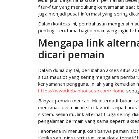
fitur-fitur yang mendukung kenyamanan saat 
juga menjadi pusat informasi yang sering dica
Dalam konteks ini, pembahasan mengenai mausl
penting, terutama bagi pemain yang ingin te
Mengapa link altern
dicari pemain
Dalam dunia digital, perubahan akses situs ad
situs mauslot yang sering mengalami pembaru
kenyamanan pengguna. Inilah yang kemudian mel
https://www.kebabhousesb.com/Home
sebaga
Banyak pemain mencari link alternatif bukan ta
menikmati permainan slot favorit tanpa haru
sistem. Selain itu, link alternatif juga serin
pengalaman bermain yang sama seperti akses
Fenomena ini menunjukkan bahwa pemain slot o
Ketika satu pintu tertutup, mauslot alternati