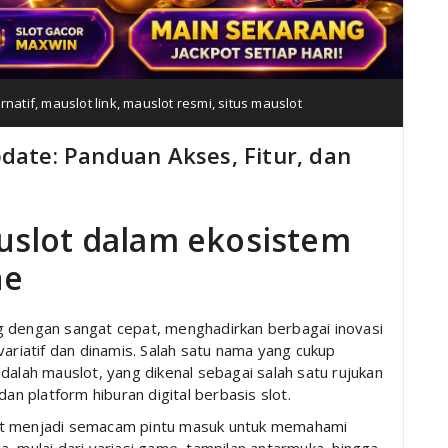
rnatif
,
mauslot link
,
mauslot resmi
,
situs mauslot
pdate: Panduan Akses, Fitur, dan
uslot dalam ekosistem
ne
g dengan sangat cepat, menghadirkan berbagai inovasi
iatif dan dinamis. Salah satu nama yang cukup
dalah mauslot, yang dikenal sebagai salah satu rujukan
 platform hiburan digital berbasis slot.
ot menjadi semacam pintu masuk untuk memahami
, mulai dari variasi game, tampilan antarmuka, hingga