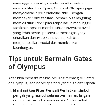
menunggu munculnya simbol scatter untuk
memicu fitur Free Spins, Gates of Olympus juga
menyediakan opsi pembelian fitur. Dengan
membayar 100x taruhan, pemain bisa langsung
memicu fitur Free Spins tanpa harus menunggu.
Meskipun opsi ini membutuhkan investasi awal
yang lebih besar, potensi kemenangan yang
dihasilkan dari Free Spins sering kali bisa
mengembalikan modal dan memberikan
keuntungan.
Tips untuk Bermain Gates
of Olympus
Agar bisa memaksimalkan peluang menang di Gates
of Olympus, ada beberapa tips yang bisa diterapkan:
Manfaatkan Fitur Pengali
Perhatikan simbol
pengali yang muncul selama permainan. Jangan
ragu untuk terus bermain ketika Anda melihat
banyak simbol pengali besar muncul, karena ini