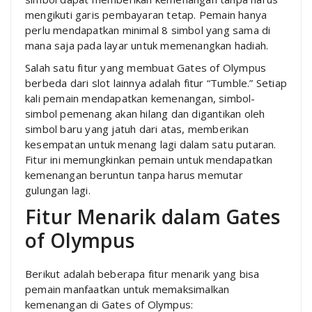
mengikuti garis pembayaran tetap. Pemain hanya
perlu mendapatkan minimal 8 simbol yang sama di
mana saja pada layar untuk memenangkan hadiah.
Salah satu fitur yang membuat Gates of Olympus
berbeda dari slot lainnya adalah fitur “Tumble.” Setiap
kali pemain mendapatkan kemenangan, simbol-
simbol pemenang akan hilang dan digantikan oleh
simbol baru yang jatuh dari atas, memberikan
kesempatan untuk menang lagi dalam satu putaran.
Fitur ini memungkinkan pemain untuk mendapatkan
kemenangan beruntun tanpa harus memutar
gulungan lagi.
Fitur Menarik dalam Gates
of Olympus
Berikut adalah beberapa fitur menarik yang bisa
pemain manfaatkan untuk memaksimalkan
kemenangan di Gates of Olympus: