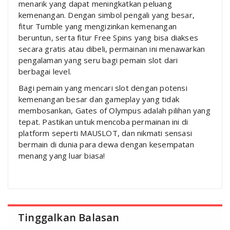
menarik yang dapat meningkatkan peluang
kemenangan. Dengan simbol pengali yang besar,
fitur Tumble yang mengizinkan kemenangan
beruntun, serta fitur Free Spins yang bisa diakses
secara gratis atau dibeli, permainan ini menawarkan
pengalaman yang seru bagi pemain slot dari
berbagai level.
Bagi pemain yang mencari slot dengan potensi
kemenangan besar dan gameplay yang tidak
membosankan, Gates of Olympus adalah pilihan yang
tepat. Pastikan untuk mencoba permainan ini di
platform seperti MAUSLOT, dan nikmati sensasi
bermain di dunia para dewa dengan kesempatan
menang yang luar biasa!
Tinggalkan Balasan