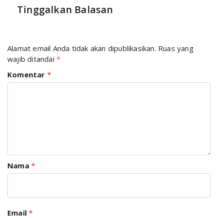
Tinggalkan Balasan
Alamat email Anda tidak akan dipublikasikan.
Ruas yang
wajib ditandai
*
Komentar
*
Nama
*
Email
*