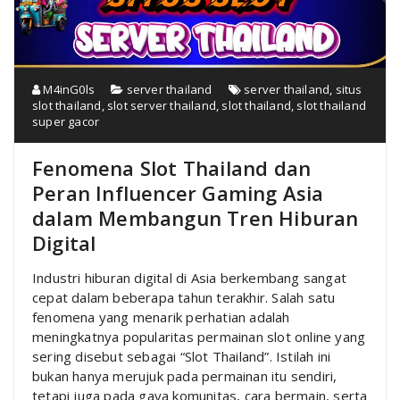
M4inG0ls
server thailand
server thailand
,
situs
slot thailand
,
slot server thailand
,
slot thailand
,
slot thailand
super gacor
Fenomena Slot Thailand dan
Peran Influencer Gaming Asia
dalam Membangun Tren Hiburan
Digital
Industri hiburan digital di Asia berkembang sangat
cepat dalam beberapa tahun terakhir. Salah satu
fenomena yang menarik perhatian adalah
meningkatnya popularitas permainan slot online yang
sering disebut sebagai “Slot Thailand”. Istilah ini
bukan hanya merujuk pada permainan itu sendiri,
tetapi juga pada gaya komunitas, cara bermain, serta