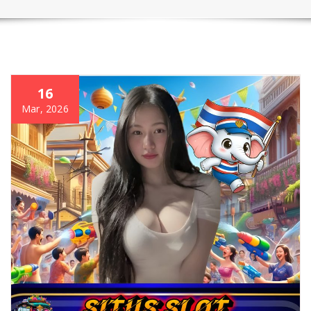
16
Mar, 2026