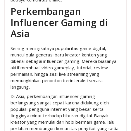
Perkembangan
Influencer Gaming di
Asia
Seiring meningkatnya popularitas game digital,
muncul pula generasi baru kreator konten yang
dikenal sebagai influencer gaming. Mereka biasanya
aktif membuat video gameplay, tutorial, review
permainan, hingga sesi live streaming yang
memungkinkan penonton berinteraksi secara
langsung.
Di Asia, perkembangan influencer gaming
berlangsung sangat cepat karena didukung oleh
populasi pengguna internet yang besar serta
tingginya minat terhadap hiburan digital. Banyak
kreator yang memulai dari hobi bermain game, lalu
perlahan membangun komunitas pengikut yang setia.