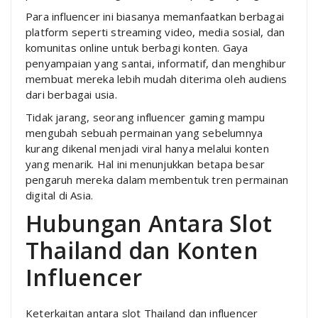
Para influencer ini biasanya memanfaatkan berbagai
platform seperti streaming video, media sosial, dan
komunitas online untuk berbagi konten. Gaya
penyampaian yang santai, informatif, dan menghibur
membuat mereka lebih mudah diterima oleh audiens
dari berbagai usia.
Tidak jarang, seorang influencer gaming mampu
mengubah sebuah permainan yang sebelumnya
kurang dikenal menjadi viral hanya melalui konten
yang menarik. Hal ini menunjukkan betapa besar
pengaruh mereka dalam membentuk tren permainan
digital di Asia.
Hubungan Antara Slot
Thailand dan Konten
Influencer
Keterkaitan antara slot Thailand dan influencer