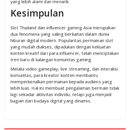
yang lebih alami dan menarik.
Kesimpulan
Slot Thailand dan influencer gaming Asia merupakan
dua fenomena yang saling berkaitan dalam dunia
hiburan digital modern. Popularitas permainan slot
yang mudah diakses, dipadukan dengan kekuatan
konten kreatif dari para influencer, telah menciptakan
tren baru di kalangan komunitas gaming.
Melalui video gameplay, live streaming, dan interaksi
komunitas, para kreator konten membantu
memperkenalkan permainan kepada audiens yang
lebih luas. Hal ini membuat pengalaman bermain tidak
lagi sekadar aktivitas individu, tetapi juga menjadi
bagian dari budaya digital yang dinamis.