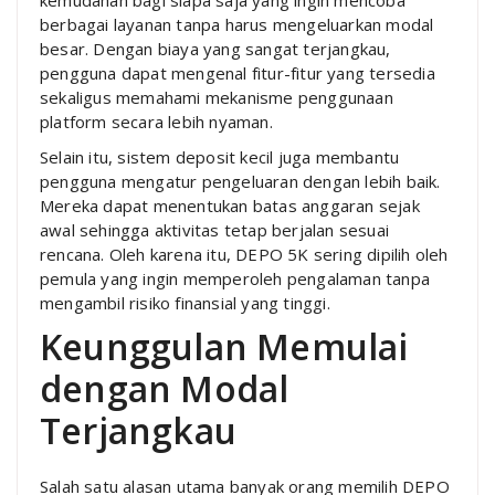
berbagai layanan tanpa harus mengeluarkan modal
besar. Dengan biaya yang sangat terjangkau,
pengguna dapat mengenal fitur-fitur yang tersedia
sekaligus memahami mekanisme penggunaan
platform secara lebih nyaman.
Selain itu, sistem deposit kecil juga membantu
pengguna mengatur pengeluaran dengan lebih baik.
Mereka dapat menentukan batas anggaran sejak
awal sehingga aktivitas tetap berjalan sesuai
rencana. Oleh karena itu, DEPO 5K sering dipilih oleh
pemula yang ingin memperoleh pengalaman tanpa
mengambil risiko finansial yang tinggi.
Keunggulan Memulai
dengan Modal
Terjangkau
Salah satu alasan utama banyak orang memilih DEPO