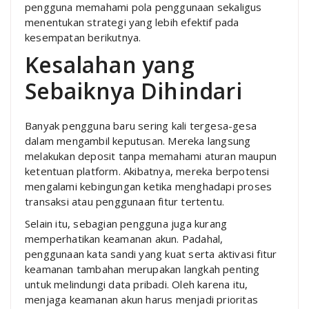
pengguna memahami pola penggunaan sekaligus
menentukan strategi yang lebih efektif pada
kesempatan berikutnya.
Kesalahan yang
Sebaiknya Dihindari
Banyak pengguna baru sering kali tergesa-gesa
dalam mengambil keputusan. Mereka langsung
melakukan deposit tanpa memahami aturan maupun
ketentuan platform. Akibatnya, mereka berpotensi
mengalami kebingungan ketika menghadapi proses
transaksi atau penggunaan fitur tertentu.
Selain itu, sebagian pengguna juga kurang
memperhatikan keamanan akun. Padahal,
penggunaan kata sandi yang kuat serta aktivasi fitur
keamanan tambahan merupakan langkah penting
untuk melindungi data pribadi. Oleh karena itu,
menjaga keamanan akun harus menjadi prioritas