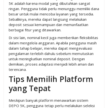
5K adalah karena modal yang dibutuhkan sangat
ringan. Pengguna tidak perlu menunggu memiliki dana
besar untuk mulai mencoba layanan yang tersedia.
Sebaliknya, mereka dapat langsung melakukan
deposit sesuai kemampuan dan memanfaatkan
berbagai fitur yang ditawarkan.
Di sisi lain, nominal kecil juga memberikan fleksibilitas
dalam mengelola anggaran. Apabila pengguna masih
dalam tahap belajar, mereka dapat mengevaluasi
pengalaman terlebih dahulu sebelum memutuskan
untuk meningkatkan nominal deposit. Dengan
demikian, proses adaptasi menjadi lebih aman dan
terencana.
Tips Memilih Platform
yang Tepat
Meskipun banyak platform menawarkan sistem
DEPO 5K, pengguna tetap perlu melakukan seleksi