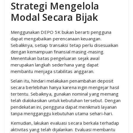
Strategi Mengelola
Modal Secara Bijak
Menggunakan DEPO 5K bukan berarti pengguna
dapat mengabaikan perencanaan keuangan.
Sebaliknya, setiap transaksi tetap perlu disesuaikan
dengan kemampuan finansial masing-masing.
Menentukan batas pengeluaran sejak awal
merupakan langkah sederhana yang dapat
membantu menjaga stabilitas anggaran.
Selain itu, hindari melakukan penambahan deposit
secara berlebihan hanya karena ingin mengejar hasil
tertentu. Sebaiknya, gunakan nominal yang memang
telah dialokasikan untuk kebutuhan tersebut. Dengan
pendekatan ini, pengguna dapat menikmati layanan
tanpa mengganggu kebutuhan utama sehari-hari.
Kemudian, lakukan evaluasi secara berkala terhadap
aktivitas yang telah dijalankan. Evaluasi membantu