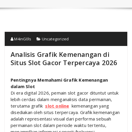
M4inG0ls
Uncategorized
Analisis Grafik Kemenangan di
Situs Slot Gacor Terpercaya 2026
Pentingnya Memahami Grafik Kemenangan
dalam Slot
Di era digital 2026, pemain slot gacor dituntut untuk
lebih cerdas dalam menganalisis data permainan,
terutama grafik
slot online
kemenangan yang
disediakan oleh situs terpercaya. Grafik kemenangan
adalah representasi visual dari performa sebuah
permainan slot dalam periode waktu tertentu,
menampilkan informasi seperti frekuensi