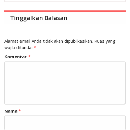
Tinggalkan Balasan
Alamat email Anda tidak akan dipublikasikan.
Ruas yang
wajib ditandai
*
Komentar
*
Nama
*