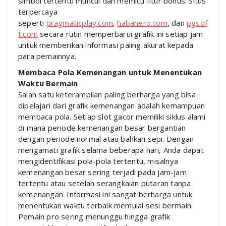
simbol tertentu muncul dan memicu fitur bonus. Situs
terpercaya
seperti
pragmaticplay.com
,
habanero.com
,
dan
pgsof
t.com
secara rutin memperbarui grafik ini setiap jam
untuk memberikan informasi paling akurat kepada
para pemainnya.
Membaca Pola Kemenangan untuk Menentukan
Waktu Bermain
Salah satu keterampilan paling berharga yang bisa
dipelajari dari grafik kemenangan adalah kemampuan
membaca pola. Setiap slot gacor memiliki siklus alami
di mana periode kemenangan besar bergantian
dengan periode normal atau bahkan sepi. Dengan
mengamati grafik selama beberapa hari, Anda dapat
mengidentifikasi pola-pola tertentu, misalnya
kemenangan besar sering terjadi pada jam-jam
tertentu atau setelah serangkaian putaran tanpa
kemenangan. Informasi ini sangat berharga untuk
menentukan waktu terbaik memulai sesi bermain.
Pemain pro sering menunggu hingga grafik